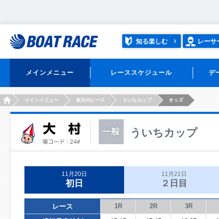
知る楽しむ
レーサ
メインメニュー
レーススケジュール
デ
HOME
メインメニュー
本日のレース
ういちカップ
オッズ
ういちカップ
11月20日
11月21日
初日
２日目
レース
1R
2R
3R