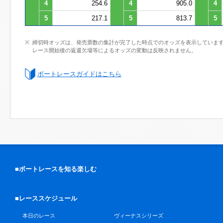
4
254.6
4
905.0
4
5
217.1
5
813.7
5
締切時オッズは、発売票数の集計が完了した時点でのオッズを表示していま
レース開始後の返還欠場等によるオッズの変動は反映されません。
ボートレースガイドはこちら
■ボートレースを知る楽しむ
■レーススケジュール
本日のレース
ヴィーナスシリーズ