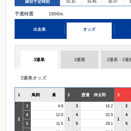
締切予定時刻
15:15
15:45
16:37
1
予選特選 1800m
出走表
オッズ
3連単
3連複
2連単・2連
3連単オッズ
1
鳥飼 眞
2
渡邊 伸太郎
3
3
4.8
3
16.2
2
4
12.0
4
32.0
4
2
1
1
5
11.5
5
29.1
5