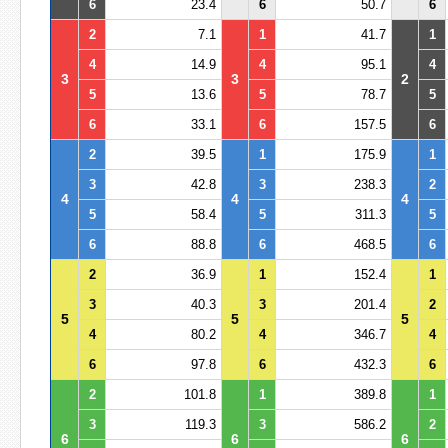
6
23.4
6
50.7
6
2
7.1
1
41.7
1
4
14.9
4
95.1
4
3
3
2
5
13.6
5
78.7
5
6
33.1
6
157.5
6
2
39.5
1
175.9
1
3
42.8
3
238.3
2
4
4
4
5
58.4
5
311.3
5
6
88.8
6
468.5
6
2
36.9
1
152.4
1
3
40.3
3
201.4
2
5
5
5
4
80.2
4
346.7
4
6
97.8
6
432.3
6
2
101.8
1
389.8
1
3
119.3
3
586.2
2
6
6
6