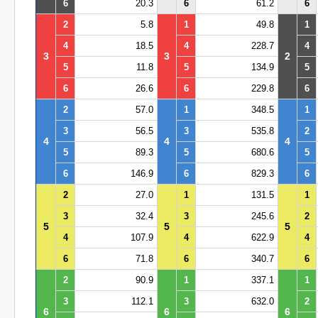
6
20.3
6
61.2
6
2
5.8
1
49.8
1
4
18.5
4
228.7
4
3
3
2
5
11.8
5
134.9
5
6
26.6
6
229.8
6
2
57.0
1
348.5
1
3
56.5
3
535.8
2
4
4
4
5
89.3
5
680.6
5
6
146.9
6
829.3
6
2
27.0
1
131.5
1
3
32.4
3
245.6
2
5
5
5
4
107.9
4
622.9
4
6
71.8
6
340.7
6
2
90.9
1
337.1
1
3
112.1
3
632.0
2
6
6
6