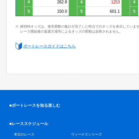
4
262.8
4
1253
4
5
150.0
5
601.1
5
締切時オッズは、発売票数の集計が完了した時点でのオッズを表示していま
レース開始後の返還欠場等によるオッズの変動は反映されません。
ボートレースガイドはこちら
■ボートレースを知る楽しむ
■レーススケジュール
本日のレース
ヴィーナスシリーズ