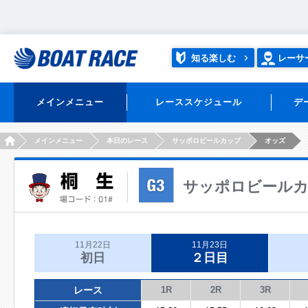
知る楽しむ
レーサ
メインメニュー
レーススケジュール
デ
HOME
メインメニュー
本日のレース
サッポロビールカップ
オッズ
サッポロビール
11月22日
11月23日
初日
２日目
レース
1R
2R
3R