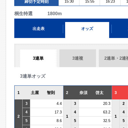
締切予定時刻
15:30
15:55
16:23
1
桐生特選 1800m
出走表
オッズ
3連単
3連複
2連単・2連
3連単オッズ
1
土屋 智則
2
奈須 啓太
3
3
4.4
3
20.3
2
4
17.3
4
63.2
4
2
1
1
5
8.6
5
32.5
5