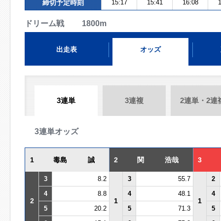
締切予定時刻
15:17
15:41
16:08
1
ドリーム戦 1800m
出走表
オッズ
3連単
3連複
2連単・2連
3連単オッズ
1
毒島 誠
2
関 浩哉
3
3
8.2
3
55.7
2
4
8.8
4
48.1
4
2
1
1
5
20.2
5
71.3
5