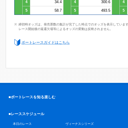
4
34.4
4
300.6
4
5
58.7
5
493.5
5
締切時オッズは、発売票数の集計が完了した時点でのオッズを表示していま
レース開始後の返還欠場等によるオッズの変動は反映されません。
ボートレースガイドはこちら
■ボートレースを知る楽しむ
■レーススケジュール
本日のレース
ヴィーナスシリーズ