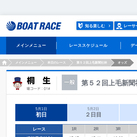
知る楽しむ
レーサ
メインメニュー
レーススケジュール
デ
HOME
メインメニュー
本日のレース
第５２回上毛新聞社杯
オッズ
第５２回上毛新聞
5月1日
5月2日
初日
２日目
レース
1R
2R
3R