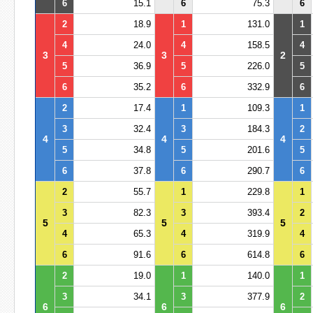
6
15.1
6
75.3
6
2
18.9
1
131.0
1
4
24.0
4
158.5
4
3
3
2
5
36.9
5
226.0
5
6
35.2
6
332.9
6
2
17.4
1
109.3
1
3
32.4
3
184.3
2
4
4
4
5
34.8
5
201.6
5
6
37.8
6
290.7
6
2
55.7
1
229.8
1
3
82.3
3
393.4
2
5
5
5
4
65.3
4
319.9
4
6
91.6
6
614.8
6
2
19.0
1
140.0
1
3
34.1
3
377.9
2
6
6
6