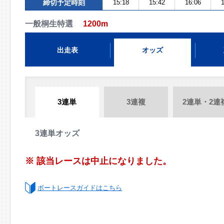
締切予定時刻
15:18
15:42
16:06
1
一般桐生特選
1200m
出走表
オッズ
3連単
3連複
2連単・2連
3連単オッズ
※ 該当レースは中止になりました。
ボートレースガイドはこちら