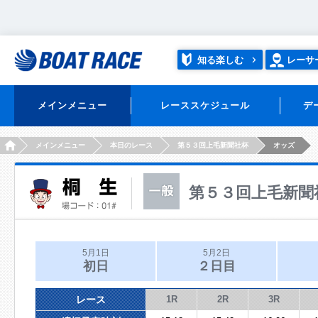
知る楽しむ
レーサ
メインメニュー
レーススケジュール
デ
HOME
メインメニュー
本日のレース
第５３回上毛新聞社杯
オッズ
第５３回上毛新聞
5月1日
5月2日
初日
２日目
レース
1R
2R
3R