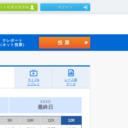
ット投票会員登録
ログイン
テレボート
投票
（ネット投票）
ライブ&
レース場
リプレイ
データ
3月4日
最終日
9R
10R
11R
12R