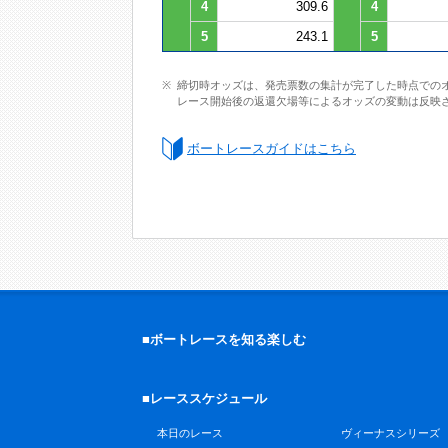
4
309.6
4
5
243.1
5
締切時オッズは、発売票数の集計が完了した時点での
レース開始後の返還欠場等によるオッズの変動は反映
ボートレースガイドはこちら
■ボートレースを知る楽しむ
■レーススケジュール
本日のレース
ヴィーナスシリーズ