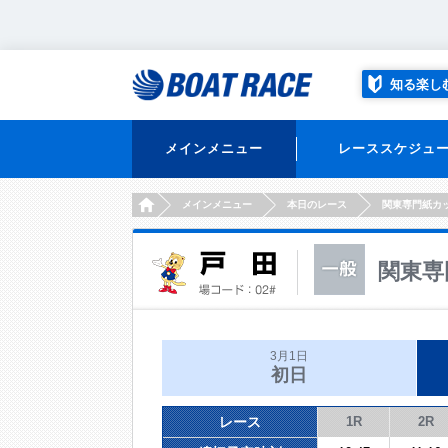
知る楽し
メインメニュー
レーススケジュ
HOME
メインメニュー
本日のレース
関東専門紙カ
関東専
3月1日
初日
レース
1R
2R