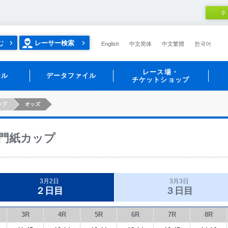
ネ
む
レーサー検索
English
中文简体
中文繁體
한국어
レース場・
ール
データファイル
チケットショップ
ップ
オッズ
門紙カップ
3月2日
3月3日
２日目
３日目
3R
4R
5R
6R
7R
8R