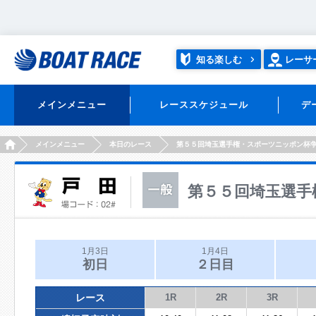
知る楽しむ
レーサ
メインメニュー
レーススケジュール
デ
HOME
メインメニュー
本日のレース
第５５回埼玉選手権・スポーツニッポン杯
第５５回埼玉選手
1月3日
1月4日
初日
２日目
レース
1R
2R
3R