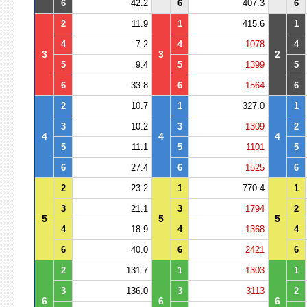
6
42.2
6
407.3
6
2
11.9
1
415.6
1
4
7.2
4
1078
4
3
3
2
5
9.4
5
1399
5
6
33.8
6
1564
6
2
10.7
1
327.0
1
3
10.2
3
1309
2
4
4
4
5
11.1
5
1101
5
6
27.4
6
1525
6
2
23.2
1
770.4
1
3
21.1
3
1794
2
5
5
5
4
18.9
4
1368
4
6
40.0
6
2421
6
2
131.7
1
1303
1
3
136.0
3
3113
2
6
6
6