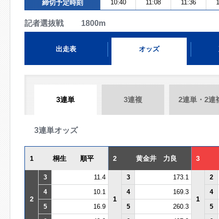
締切予定時刻
10:40
11:08
11:36
1
記者選抜戦 1800m
出走表
オッズ
3連単
3連複
2連単・2連
3連単オッズ
1
桐生 順平
2
黄金井 力良
3
3
11.4
3
173.1
2
4
10.1
4
169.3
4
2
1
1
5
16.9
5
260.3
5