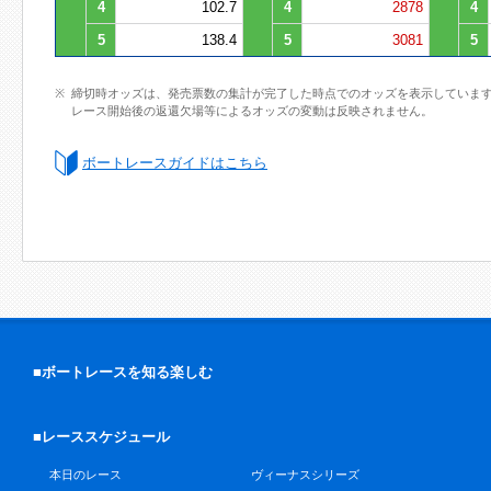
4
102.7
4
2878
4
5
138.4
5
3081
5
締切時オッズは、発売票数の集計が完了した時点でのオッズを表示していま
レース開始後の返還欠場等によるオッズの変動は反映されません。
ボートレースガイドはこちら
■ボートレースを知る楽しむ
■レーススケジュール
本日のレース
ヴィーナスシリーズ