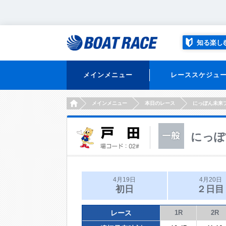
知る楽し
メインメニュー
レーススケジュ
HOME
メインメニュー
本日のレース
にっぽん未来
にっぽ
4月19日
4月20日
初日
２日目
レース
1R
2R