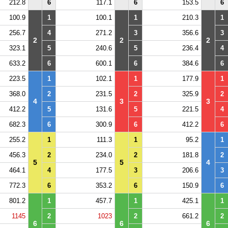
212.8
6
117.1
6
153.5
6
100.9
1
100.1
1
210.3
1
256.7
4
271.2
3
356.6
3
2
2
2
323.1
5
240.6
5
236.4
4
633.2
6
600.1
6
384.6
6
223.5
1
102.1
1
177.9
1
368.0
2
231.5
2
325.9
2
4
3
3
412.2
5
131.6
5
221.5
4
682.3
6
300.9
6
412.2
6
255.2
1
111.3
1
95.2
1
456.3
2
234.0
2
181.8
2
5
5
4
464.1
4
177.5
3
206.6
3
772.3
6
353.2
6
150.9
6
801.2
1
457.7
1
425.1
1
1145
2
1023
2
661.2
2
6
6
6