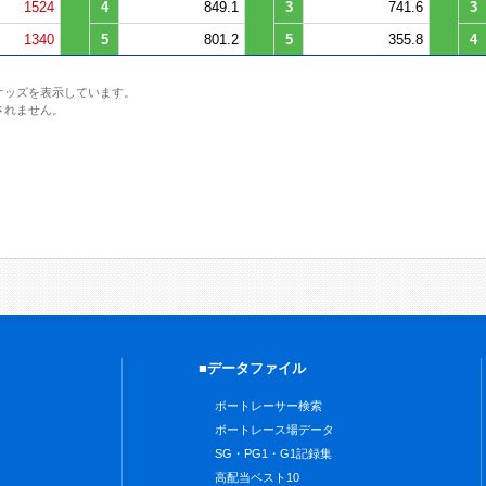
1524
4
849.1
3
741.6
3
1340
5
801.2
5
355.8
4
オッズを表示しています。
されません。
■データファイル
ボートレーサー検索
ボートレース場データ
SG・PG1・G1記録集
高配当ベスト10