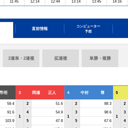
11:45
12:14
12:44
13:14
13:45
14:16
コンピューター
直前情報
予想
2連単・2連複
拡連複
単勝・複勝
昂明
3
岡瀬 正人
4
中村 尊
5
59.4
2
51.6
2
88.3
2
91.6
4
54.9
3
98.6
3
1
1
1
103.9
5
47.8
5
67.6
4