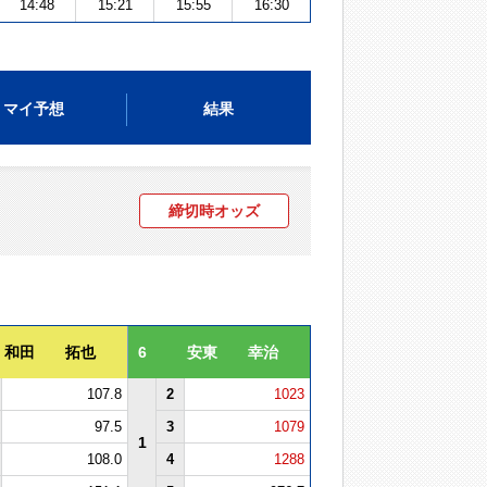
14:48
15:21
15:55
16:30
マイ予想
結果
締切時オッズ
和田 拓也
6
安東 幸治
107.8
2
1023
97.5
3
1079
1
108.0
4
1288