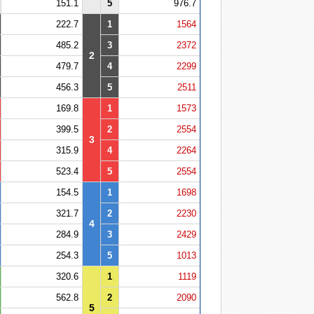
151.1
5
976.7
222.7
1
1564
485.2
3
2372
2
479.7
4
2299
456.3
5
2511
169.8
1
1573
399.5
2
2554
3
315.9
4
2264
523.4
5
2554
154.5
1
1698
321.7
2
2230
4
284.9
3
2429
254.3
5
1013
320.6
1
1119
562.8
2
2090
5