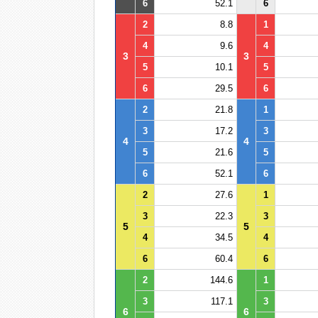
6
52.1
6
2
8.8
1
4
9.6
4
3
3
5
10.1
5
6
29.5
6
2
21.8
1
3
17.2
3
4
4
5
21.6
5
6
52.1
6
2
27.6
1
3
22.3
3
5
5
4
34.5
4
6
60.4
6
2
144.6
1
3
117.1
3
6
6