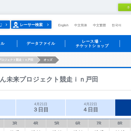
ネ
む
レーサー検索
English
中文简体
中文繁體
한국어
レース場・
ール
データファイル
チケットショップ
プロジェクト競走ｉｎ戸田
オッズ
ん未来プロジェクト競走ｉｎ戸田
4月21日
4月22日
３日目
４日目
3R
4R
5R
6R
7R
8R