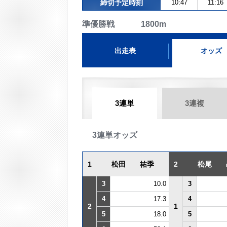
締切予定時刻
10:47
11:16
準優勝戦 1800m
出走表
オッズ
3連単
3連複
3連単オッズ
1
松田 祐季
2
松尾 
3
10.0
3
4
17.3
4
2
1
5
18.0
5