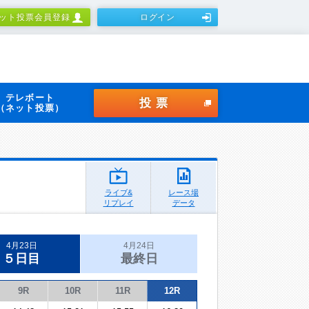
ット投票会員登録
ログイン
テレボート
投票
（ネット投票）
ライブ&
レース場
リプレイ
データ
4月23日
4月24日
５日目
最終日
9R
10R
11R
12R