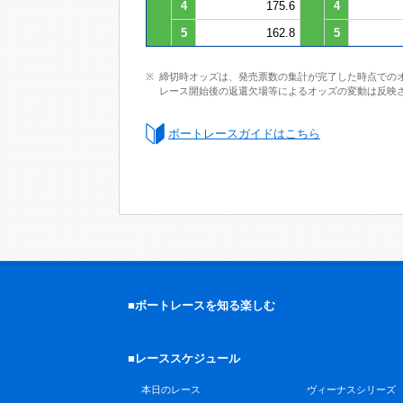
4
175.6
4
5
162.8
5
締切時オッズは、発売票数の集計が完了した時点での
レース開始後の返還欠場等によるオッズの変動は反映
ボートレースガイドはこちら
■ボートレースを知る楽しむ
■レーススケジュール
本日のレース
ヴィーナスシリーズ