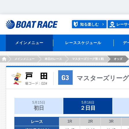
知る楽しむ
レーサ
メインメニュー
レーススケジュール
デ
HOME
メインメニュー
本日のレース
マスターズリーグ第１戦
オッズ
マスターズリーグ
5月15日
5月16日
初日
２日目
レース
1R
2R
3R