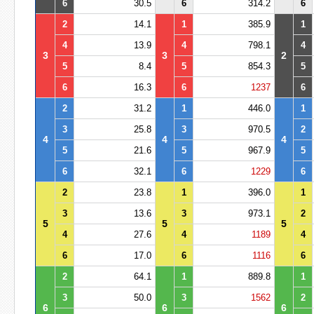
6
30.5
6
314.2
6
2
14.1
1
385.9
1
4
13.9
4
798.1
4
3
3
2
5
8.4
5
854.3
5
6
16.3
6
1237
6
2
31.2
1
446.0
1
3
25.8
3
970.5
2
4
4
4
5
21.6
5
967.9
5
6
32.1
6
1229
6
2
23.8
1
396.0
1
3
13.6
3
973.1
2
5
5
5
4
27.6
4
1189
4
6
17.0
6
1116
6
2
64.1
1
889.8
1
3
50.0
3
1562
2
6
6
6