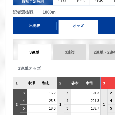
締切予定時刻
10:47
11:16
11:45
1
記者選抜戦 1800m
出走表
オッズ
3連単
3連複
2連単・2連
3連単オッズ
1
中澤 和志
2
谷本 幸司
3
3
16.2
3
191.3
2
4
25.3
4
221.3
4
2
1
1
5
18.0
5
189.7
5