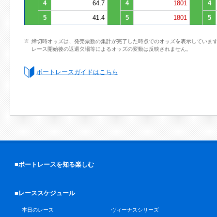
4
64.7
4
1801
4
5
41.4
5
1801
5
締切時オッズは、発売票数の集計が完了した時点でのオッズを表示していま
レース開始後の返還欠場等によるオッズの変動は反映されません。
ボートレースガイドはこちら
■ボートレースを知る楽しむ
■レーススケジュール
本日のレース
ヴィーナスシリーズ