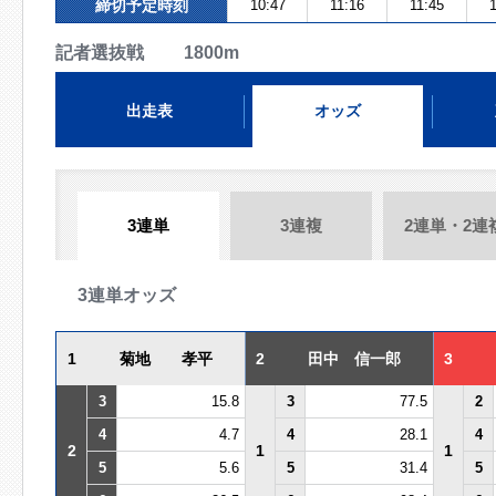
締切予定時刻
10:47
11:16
11:45
1
記者選抜戦 1800m
出走表
オッズ
3連単
3連複
2連単・2連
3連単オッズ
1
菊地 孝平
2
田中 信一郎
3
3
15.8
3
77.5
2
4
4.7
4
28.1
4
2
1
1
5
5.6
5
31.4
5