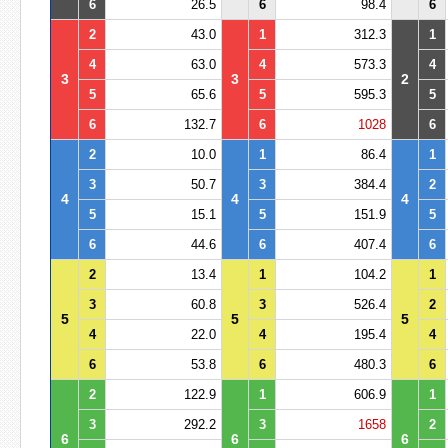
6
26.5
6
98.4
6
2
43.0
1
312.3
1
4
63.0
4
573.3
4
3
3
2
5
65.6
5
595.3
5
6
132.7
6
1028
6
2
10.0
1
86.4
1
3
50.7
3
384.4
2
4
4
4
5
15.1
5
151.9
5
6
44.6
6
407.4
6
2
13.4
1
104.2
1
3
60.8
3
526.4
2
5
5
5
4
22.0
4
195.4
4
6
53.8
6
480.3
6
2
122.9
1
606.9
1
3
292.2
3
1658
2
6
6
6