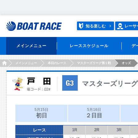
知る楽しむ
レーサ
メインメニュー
レーススケジュール
デ
HOME
メインメニュー
本日のレース
マスターズリーグ第１戦
オッズ
マスターズリーグ
5月15日
5月16日
初日
２日目
レース
1R
2R
3R