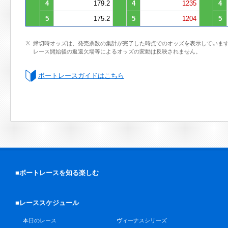
4
179.2
4
1235
4
5
175.2
5
1204
5
締切時オッズは、発売票数の集計が完了した時点でのオッズを表示していま
レース開始後の返還欠場等によるオッズの変動は反映されません。
ボートレースガイドはこちら
■ボートレースを知る楽しむ
■レーススケジュール
本日のレース
ヴィーナスシリーズ