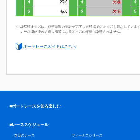
4
26.0
4
欠場
4
5
46.0
5
欠場
5
締切時オッズは、発売票数の集計が完了した時点でのオッズを表示していま
レース開始後の返還欠場等によるオッズの変動は反映されません。
ボートレースガイドはこちら
■ボートレースを知る楽しむ
■レーススケジュール
本日のレース
ヴィーナスシリーズ