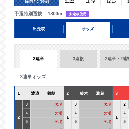
締切予定時刻
11:22
11:49
12:16
1
予選特別選抜 1800m
安定板使用
出走表
オッズ
3連単
3連複
2連単・2連
3連単オッズ
1
渡邉 雄朗
2
鈴木 雅希
3
3
欠場
3
欠場
2
4
欠場
4
欠場
4
2
1
1
5
欠場
5
欠場
5