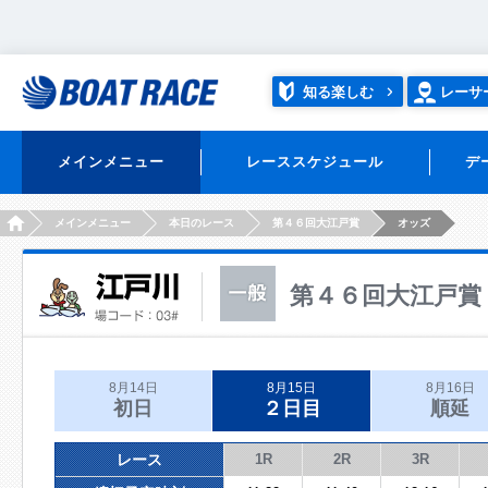
知る楽しむ
レーサ
メインメニュー
レーススケジュール
デ
HOME
メインメニュー
本日のレース
第４６回大江戸賞
オッズ
第４６回大江戸賞
8月14日
8月15日
8月16日
初日
２日目
順延
レース
1R
2R
3R