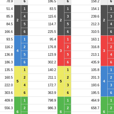
78.9
6
186.5
6
158.2
6
51.4
1
83.5
1
154.1
1
85.9
4
115.6
3
239.6
3
2
2
2
84.5
5
114.7
5
212.3
4
166.6
6
225.5
6
310.5
6
93.5
1
95.4
1
163.1
1
116.2
2
176.8
2
316.8
2
4
3
3
136.8
5
123.9
5
213.1
4
186.3
6
302.2
6
435.9
6
135.5
1
140.2
1
105.8
1
160.5
2
211.1
2
201.3
2
5
5
4
222.0
4
172.7
3
193.6
3
303.6
6
363.9
6
195.5
6
409.8
1
798.9
1
464.9
1
556.3
2
986.3
2
658.7
2
6
6
6