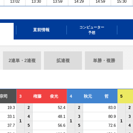
13:02
13:30
13:59
14:29
14:59
15:30
コンピューター
直前情報
予想
2連単・2連複
拡連複
単勝・複勝
宗司
3
権藤 俊光
4
秋元 哲
5
19.3
2
52.4
2
83.0
2
33.1
4
48.1
3
80.9
3
1
1
1
37.7
5
56.6
5
72.6
4