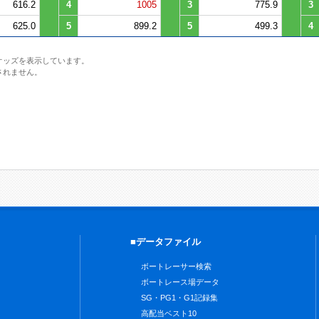
616.2
4
1005
3
775.9
3
625.0
5
899.2
5
499.3
4
オッズを表示しています。
されません。
■データファイル
ボートレーサー検索
ボートレース場データ
SG・PG1・G1記録集
高配当ベスト10