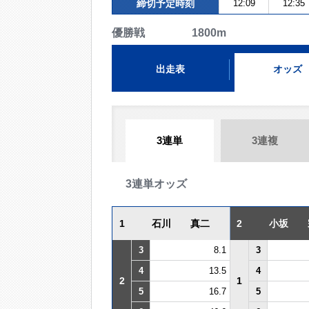
締切予定時刻
12:09
12:35
優勝戦 1800m
出走表
オッズ
3連単
3連複
3連単オッズ
1
石川 真二
2
小坂 
3
8.1
3
4
13.5
4
2
1
5
16.7
5