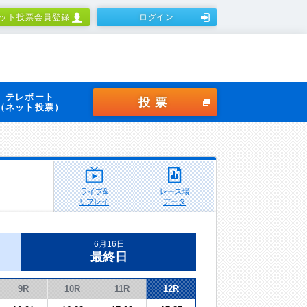
ット投票会員登録
ログイン
テレボート
投票
（ネット投票）
ライブ&
レース場
リプレイ
データ
6月16日
最終日
9R
10R
11R
12R