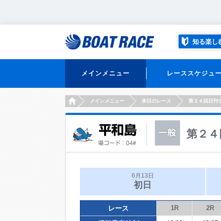
知る楽し
メインメニュー
レーススケジュ
HOME
メインメニュー
本日のレース
第２４回日刊
第２４
6月13日
初日
レース
1R
2R