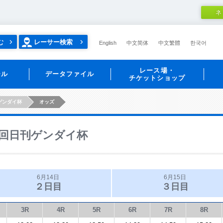
ネ
む
レーサー検索
English
中文简体
中文繁體
한국어
レース場・
ール
データファイル
チケットショップ
ゲンダイ杯
オッズ
回日刊ゲンダイ杯
6月14日
6月15日
２日目
３日目
3R
4R
5R
6R
7R
8R