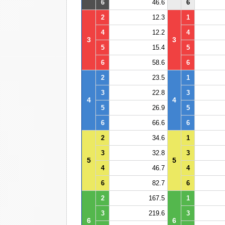
6
46.6
6
2
12.3
1
4
12.2
4
3
3
5
15.4
5
6
58.6
6
2
23.5
1
3
22.8
3
4
4
5
26.9
5
6
66.6
6
2
34.6
1
3
32.8
3
5
5
4
46.7
4
6
82.7
6
2
167.5
1
3
219.6
3
6
6