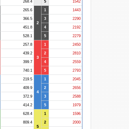
268.4
5
1542
265.6
1
1443
366.5
3
2290
2
451.8
4
2192
528.1
5
2279
257.8
1
2450
439.2
2
2810
3
399.7
4
2559
740.1
5
2793
219.5
1
2045
409.9
2
2656
4
372.9
3
2588
414.2
5
1979
628.4
1
1596
809.4
2
2000
5