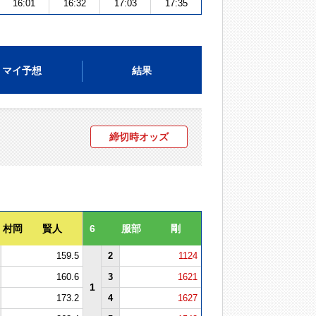
16:01
16:32
17:03
17:35
マイ予想
結果
締切時オッズ
村岡 賢人
6
服部 剛
159.5
2
1124
160.6
3
1621
1
173.2
4
1627