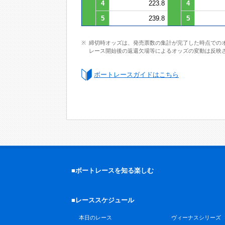
4
223.8
4
5
239.8
5
締切時オッズは、発売票数の集計が完了した時点での
レース開始後の返還欠場等によるオッズの変動は反映
ボートレースガイドはこちら
■ボートレースを知る楽しむ
■レーススケジュール
本日のレース
ヴィーナスシリーズ