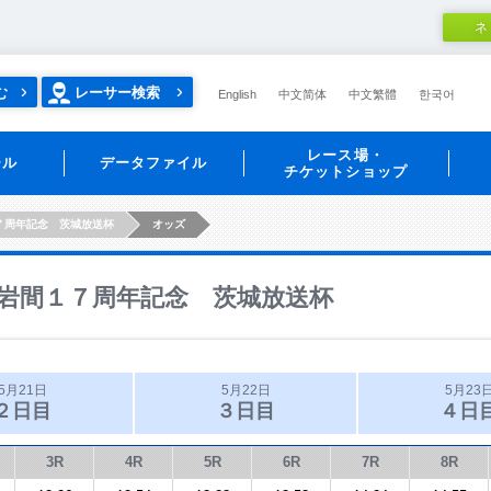
ネ
む
レーサー検索
English
中文简体
中文繁體
한국어
レース場・
ール
データファイル
チケットショップ
７周年記念 茨城放送杯
オッズ
岩間１７周年記念 茨城放送杯
5月21日
5月22日
5月23
２日目
３日目
４日
3R
4R
5R
6R
7R
8R