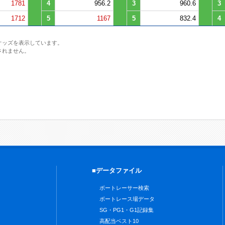
1781
4
956.2
3
960.6
3
1712
5
1167
5
832.4
4
オッズを表示しています。
されません。
■データファイル
ボートレーサー検索
ボートレース場データ
SG・PG1・G1記録集
高配当ベスト10