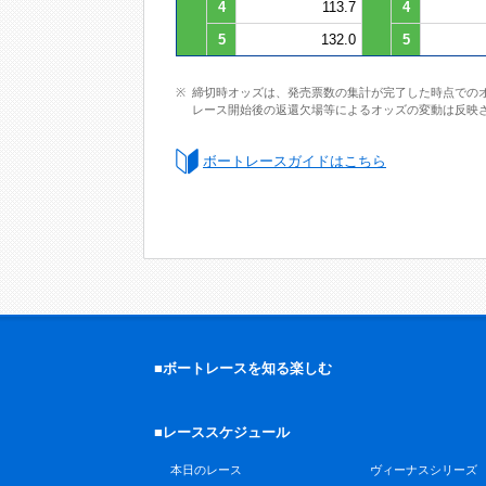
4
113.7
4
5
132.0
5
締切時オッズは、発売票数の集計が完了した時点での
レース開始後の返還欠場等によるオッズの変動は反映
ボートレースガイドはこちら
■ボートレースを知る楽しむ
■レーススケジュール
本日のレース
ヴィーナスシリーズ