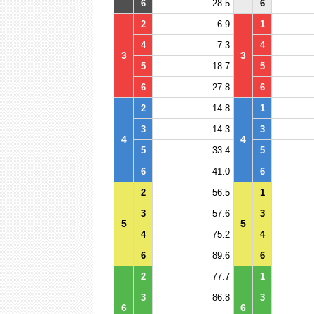
6
28.5
6
2
6.9
1
4
7.3
4
3
3
5
18.7
5
6
27.8
6
2
14.8
1
3
14.3
3
4
4
5
33.4
5
6
41.0
6
2
56.5
1
3
57.6
3
5
5
4
75.2
4
6
89.6
6
2
77.7
1
3
86.8
3
6
6