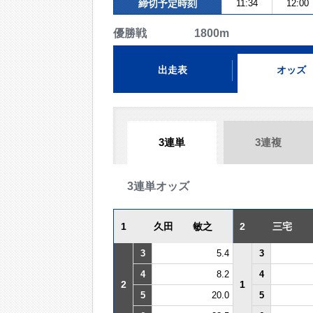
締切予定時刻
11:34
12:00
優勝戦 1800m
出走表
オッズ
3連単
3連複
3連単オッズ
1
久田 敏之
2
三宅
3
5.4
3
4
8.2
4
2
1
5
20.0
5