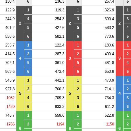
130.4
6
136.3
6
267.4
6
122.9
1
119.3
1
326.9
1
244.9
4
254.3
3
390.4
3
2
2
2
401.2
5
427.6
5
583.2
4
558.6
6
582.1
6
770.6
6
255.7
1
122.4
1
180.6
1
414.5
2
287.3
2
400.4
2
4
3
3
702.1
5
361.0
5
481.8
4
969.6
6
473.4
6
650.8
6
545.9
1
442.1
1
470.9
1
927.8
2
760.3
2
714.1
2
5
5
4
1082
4
709.3
3
734.3
3
1420
6
933.3
6
611.2
6
745.7
1
559.6
1
622.8
1
1766
2
1194
2
1150
2
6
6
6