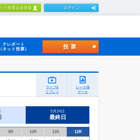
ット投票会員登録
ログイン
テレボート
投票
（ネット投票）
ライブ&
レース場
リプレイ
データ
日
5月24日
目
最終日
9R
10R
11R
12R