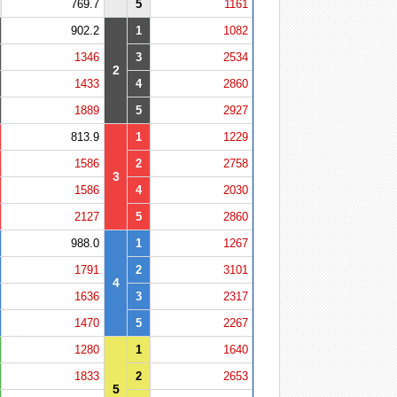
769.7
5
1161
902.2
1
1082
1346
3
2534
2
1433
4
2860
1889
5
2927
813.9
1
1229
1586
2
2758
3
1586
4
2030
2127
5
2860
988.0
1
1267
1791
2
3101
4
1636
3
2317
1470
5
2267
1280
1
1640
1833
2
2653
5