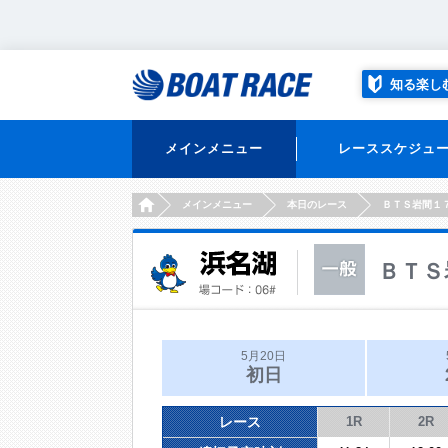
知る楽し
メインメニュー
レーススケジュ
HOME
メインメニュー
本日のレース
ＢＴＳ岩間１
ＢＴＳ
5月20日
初日
レース
1R
2R