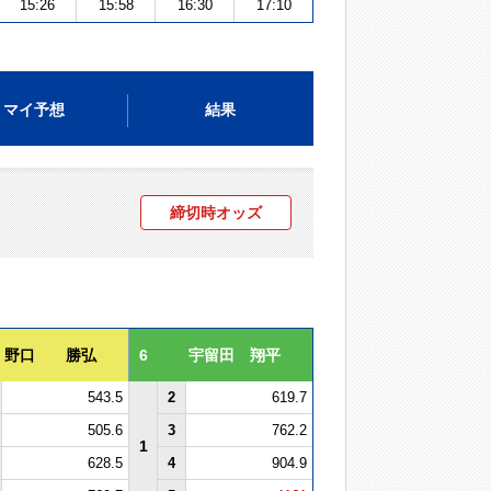
15:26
15:58
16:30
17:10
マイ予想
結果
締切時オッズ
野口 勝弘
6
宇留田 翔平
543.5
2
619.7
505.6
3
762.2
1
628.5
4
904.9