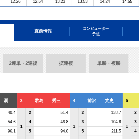
12:26
12:54
13:23
13:53
14:24
14:55
コンピューター
直前情報
予想
2連単・2連複
拡連複
単勝・複勝
 潤
3
君島 秀三
4
前沢 丈史
5
40.4
2
51.4
2
138.7
2
54.6
4
46.8
3
104.6
3
1
1
1
96.1
5
94.0
5
211.5
4