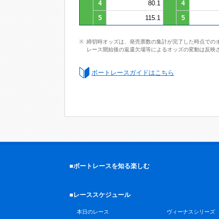
4
80.1
4
5
115.1
5
締切時オッズは、発売票数の集計が完了した時点での
レース開始後の返還欠場等によるオッズの変動は反映
ボートレースガイドはこちら
■ボートレースを知る楽しむ
■レーススケジュール
本日のレース
ヴィーナスシリーズ