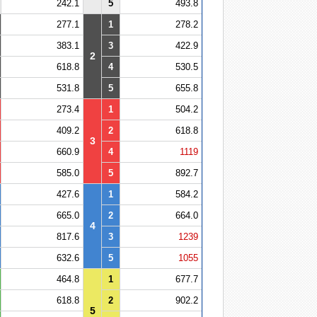
242.1
5
493.8
277.1
1
278.2
383.1
3
422.9
2
618.8
4
530.5
531.8
5
655.8
273.4
1
504.2
409.2
2
618.8
3
660.9
4
1119
585.0
5
892.7
427.6
1
584.2
665.0
2
664.0
4
817.6
3
1239
632.6
5
1055
464.8
1
677.7
618.8
2
902.2
5