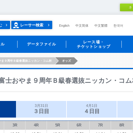
ネ
む
レーサー検索
English
中文简体
中文繁體
한국어
レース場・
ール
データファイル
チケットショップ
やま９周年Ｂ級春選抜ニッカン・コム杯
オッズ
富士おやま９周年Ｂ級春選抜ニッカン・コム
3月31日
4月1日
３日目
４日目
3R
4R
5R
6R
7R
8R