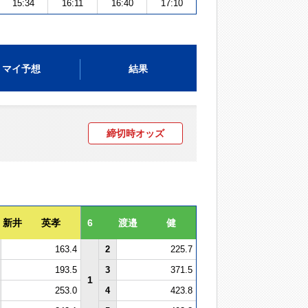
15:34
16:11
16:40
17:10
マイ予想
結果
締切時オッズ
新井 英孝
6
渡邉 健
163.4
2
225.7
193.5
3
371.5
1
253.0
4
423.8