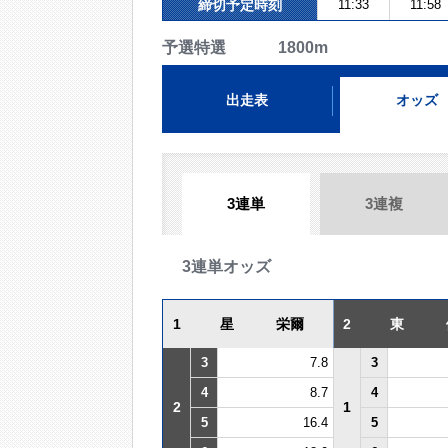
締切予定時刻
11:33
11:58
予選特選 1800m
出走表
オッズ
3連単
3連複
3連単オッズ
1
星 栄爾
2
東 
3
7.8
3
4
8.7
4
2
1
5
16.4
5