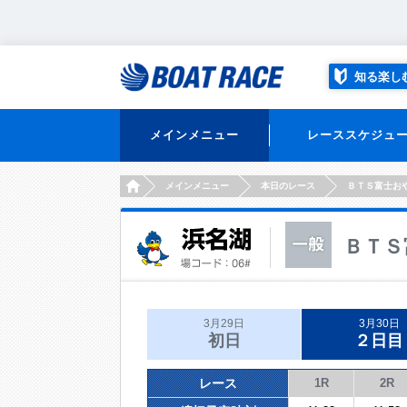
知る楽し
メインメニュー
レーススケジュ
HOME
メインメニュー
本日のレース
ＢＴＳ富士お
ＢＴＳ
3月29日
3月30日
初日
２日目
レース
1R
2R