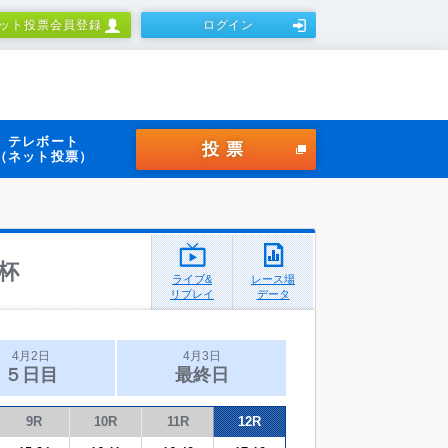
ット投票会員登録
ログイン
テレボート
投票
（ネット投票）
杯
ライブ&
レース場
リプレイ
データ
4月2日
4月3日
５日目
最終日
9R
10R
11R
12R