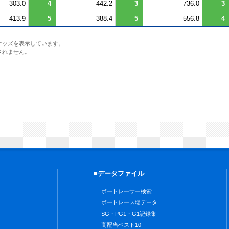
303.0
4
442.2
3
736.0
3
413.9
5
388.4
5
556.8
4
オッズを表示しています。
されません。
■データファイル
ボートレーサー検索
ボートレース場データ
SG・PG1・G1記録集
高配当ベスト10