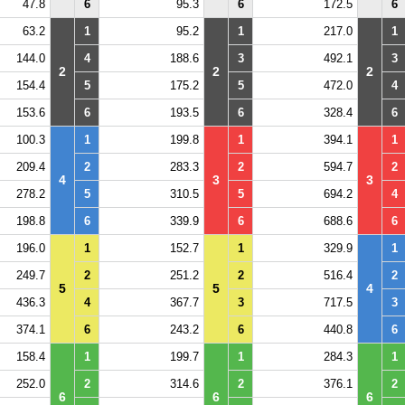
47.8
6
95.3
6
172.5
6
63.2
1
95.2
1
217.0
1
144.0
4
188.6
3
492.1
3
2
2
2
154.4
5
175.2
5
472.0
4
153.6
6
193.5
6
328.4
6
100.3
1
199.8
1
394.1
1
209.4
2
283.3
2
594.7
2
4
3
3
278.2
5
310.5
5
694.2
4
198.8
6
339.9
6
688.6
6
196.0
1
152.7
1
329.9
1
249.7
2
251.2
2
516.4
2
5
5
4
436.3
4
367.7
3
717.5
3
374.1
6
243.2
6
440.8
6
158.4
1
199.7
1
284.3
1
252.0
2
314.6
2
376.1
2
6
6
6