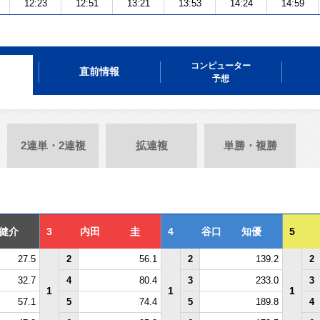
12:23
12:51
13:21
13:53
14:24
14:59
コンピューター
直前情報
予想
2連単・2連複
拡連複
単勝・複勝
健介
3
内田 圭
4
谷口 知優
5
27.5
2
56.1
2
139.2
2
32.7
4
80.4
3
233.0
3
1
1
1
57.1
5
74.4
5
189.8
4