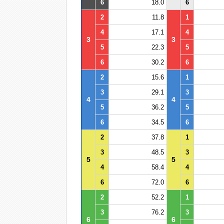
6
18.0
6
2
11.8
1
4
17.1
4
3
3
5
22.3
5
6
30.2
6
2
15.6
1
3
29.1
3
4
4
5
36.2
5
6
34.5
6
2
37.8
1
3
48.5
3
5
5
4
58.4
4
6
72.0
6
2
52.2
1
3
76.2
3
6
6