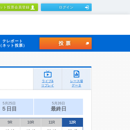
ット投票会員登録
ログイン
テレボート
投票
（ネット投票）
ライブ&
レース場
リプレイ
データ
5月25日
5月26日
５日目
最終日
9R
10R
11R
12R