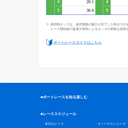
4
26.1
4
5
36.9
5
締切時オッズは、発売票数の集計が完了した時点での
レース開始後の返還欠場等によるオッズの変動は反映
ボートレースガイドはこちら
■ボートレースを知る楽しむ
■レーススケジュール
本日のレース
ヴィーナスシリーズ