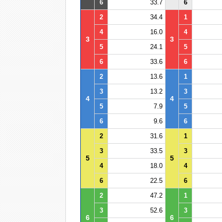
6
33.7
6
2
34.4
1
4
16.0
4
3
3
5
24.1
5
6
33.6
6
2
13.6
1
3
13.2
3
4
4
5
7.9
5
6
9.6
6
2
31.6
1
3
33.5
3
5
5
4
18.0
4
6
22.5
6
2
47.2
1
3
52.6
3
6
6