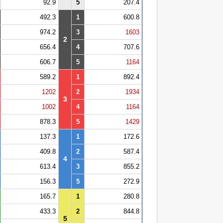
92.9
5
207.4
492.3
1
600.8
974.2
3
1603
2
656.4
4
707.6
606.7
5
1164
589.2
1
892.4
1202
2
1934
3
1002
4
1164
878.3
5
1429
137.3
1
172.6
409.8
2
587.4
4
613.4
3
855.2
156.3
5
272.9
165.7
1
280.8
433.3
2
844.8
5