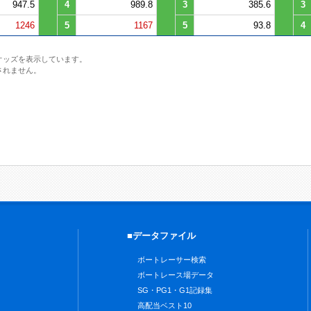
947.5
4
989.8
3
385.6
3
1246
5
1167
5
93.8
4
オッズを表示しています。
されません。
■データファイル
ボートレーサー検索
ボートレース場データ
SG・PG1・G1記録集
高配当ベスト10