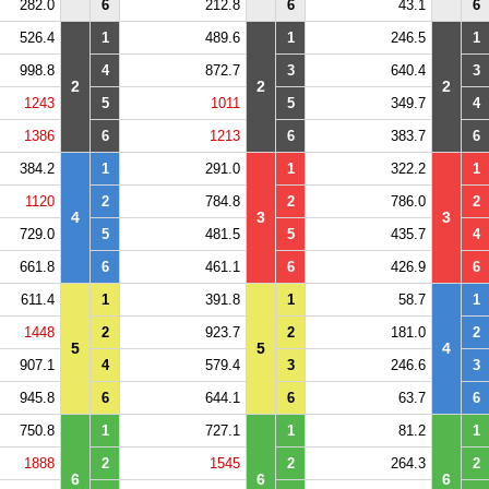
282.0
6
212.8
6
43.1
6
526.4
1
489.6
1
246.5
1
998.8
4
872.7
3
640.4
3
2
2
2
1243
5
1011
5
349.7
4
1386
6
1213
6
383.7
6
384.2
1
291.0
1
322.2
1
1120
2
784.8
2
786.0
2
4
3
3
729.0
5
481.5
5
435.7
4
661.8
6
461.1
6
426.9
6
611.4
1
391.8
1
58.7
1
1448
2
923.7
2
181.0
2
5
5
4
907.1
4
579.4
3
246.6
3
945.8
6
644.1
6
63.7
6
750.8
1
727.1
1
81.2
1
1888
2
1545
2
264.3
2
6
6
6