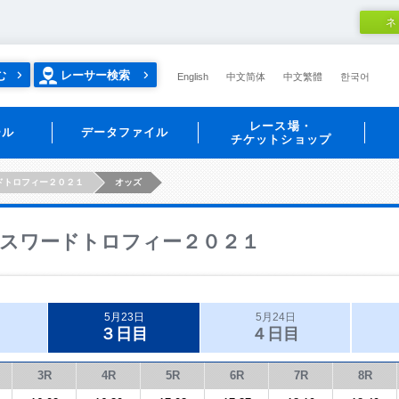
ネ
む
レーサー検索
English
中文简体
中文繁體
한국어
レース場・
ール
データファイル
チケットショップ
ドトロフィー２０２１
オッズ
スワードトロフィー２０２１
5月23日
5月24日
３日目
４日目
3R
4R
5R
6R
7R
8R