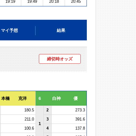
19:19
19:49
20:18
20:45
マイ予想
結果
締切時オッズ
本橋 克洋
6
白神 優
180.5
2
273.3
211.0
3
391.6
1
100.6
4
137.8