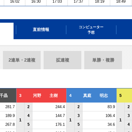
16:02
16:30
17:03
17:37
18:19
18:49
コンピューター
直前情報
予想
2連単・2連複
拡連複
単勝・複勝
千晶
3
河野 主樹
4
真庭 明志
5
281.7
2
244.4
2
83.9
2
189.9
4
144.7
3
106.4
3
1
1
1
267.8
5
176.1
5
34.6
4