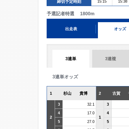
締切予定時刻
15:15
15:38
予選記者特選 1800m
出走表
オッズ
3連単
3連複
3連単オッズ
1
杉山 貴博
2
古賀 
3
32.1
3
4
17.0
4
2
1
5
27.0
5