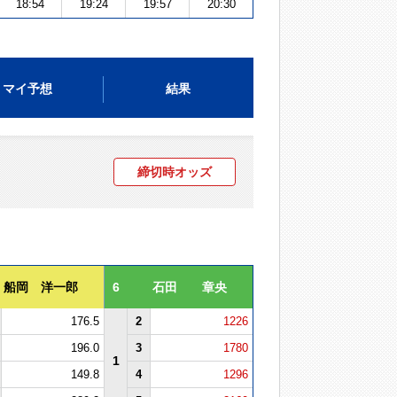
18:54
19:24
19:57
20:30
マイ予想
結果
締切時オッズ
船岡 洋一郎
6
石田 章央
176.5
2
1226
196.0
3
1780
1
149.8
4
1296