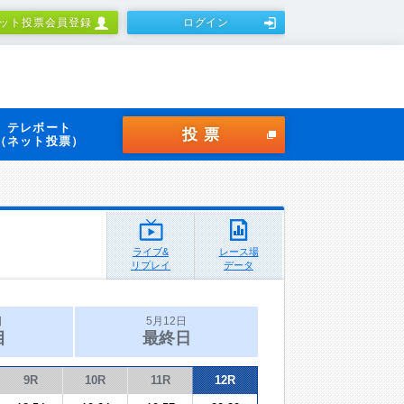
ット投票会員登録
ログイン
テレボート
投票
（ネット投票）
ライブ&
レース場
リプレイ
データ
日
5月12日
目
最終日
9R
10R
11R
12R