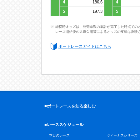
4
186.6
4
5
197.3
5
締切時オッズは、発売票数の集計が完了した時点での
レース開始後の返還欠場等によるオッズの変動は反映
ボートレースガイドはこちら
■ボートレースを知る楽しむ
■レーススケジュール
本日のレース
ヴィーナスシリーズ