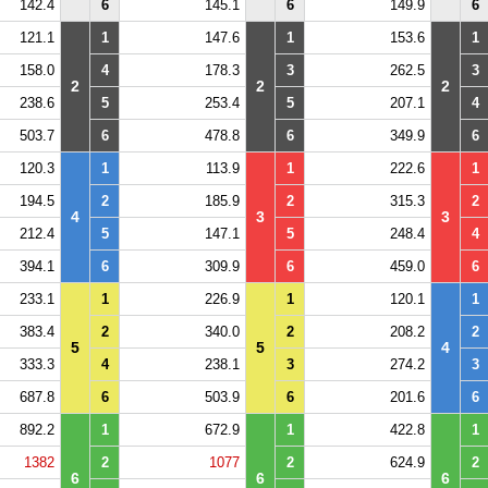
142.4
6
145.1
6
149.9
6
121.1
1
147.6
1
153.6
1
158.0
4
178.3
3
262.5
3
2
2
2
238.6
5
253.4
5
207.1
4
503.7
6
478.8
6
349.9
6
120.3
1
113.9
1
222.6
1
194.5
2
185.9
2
315.3
2
4
3
3
212.4
5
147.1
5
248.4
4
394.1
6
309.9
6
459.0
6
233.1
1
226.9
1
120.1
1
383.4
2
340.0
2
208.2
2
5
5
4
333.3
4
238.1
3
274.2
3
687.8
6
503.9
6
201.6
6
892.2
1
672.9
1
422.8
1
1382
2
1077
2
624.9
2
6
6
6