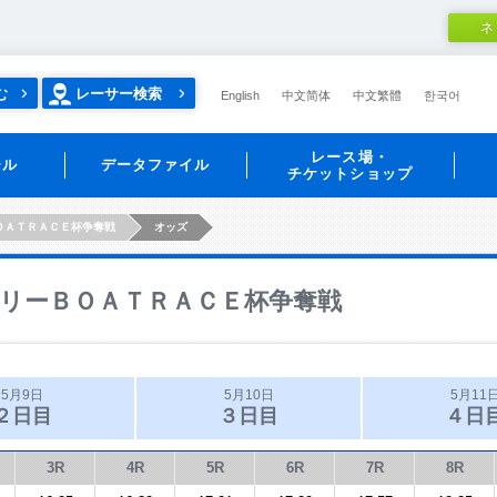
ネ
む
レーサー検索
English
中文简体
中文繁體
한국어
レース場・
ール
データファイル
チケットショップ
ＯＡＴＲＡＣＥ杯争奪戦
オッズ
リーＢＯＡＴＲＡＣＥ杯争奪戦
5月9日
5月10日
5月11
２日目
３日目
４日
3R
4R
5R
6R
7R
8R