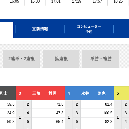
16:05
16:30
17:01
17:29
17:57
18:25
コンピューター
直前情報
予想
2連単・2連複
拡連複
単勝・複勝
和士
3
三角 哲男
4
永井 彪也
5
39.5
2
71.5
2
81.4
2
34.9
4
47.3
3
106.5
3
1
1
1
59.3
5
65.4
5
82.3
4