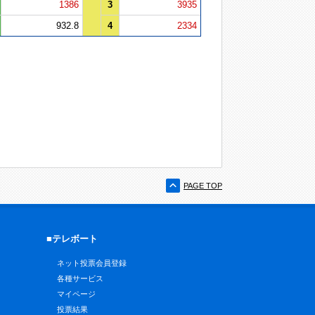
1386
3
3935
932.8
4
2334
PAGE TOP
■テレボート
ネット投票会員登録
各種サービス
マイページ
投票結果