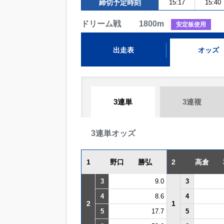
締切予定時刻
15:17
15:40
ドリーム戦 1800m
安定板使用
出走表
オッズ
3連単
3連複
3連単オッズ
1
野口 勝弘
2
高倉 
3
9.0
3
4
8.6
4
2
1
5
17.7
5