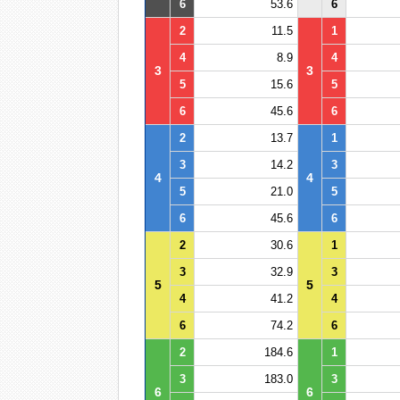
6
53.6
6
2
11.5
1
4
8.9
4
3
3
5
15.6
5
6
45.6
6
2
13.7
1
3
14.2
3
4
4
5
21.0
5
6
45.6
6
2
30.6
1
3
32.9
3
5
5
4
41.2
4
6
74.2
6
2
184.6
1
3
183.0
3
6
6