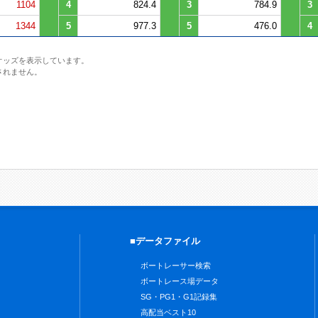
1104
4
824.4
3
784.9
3
1344
5
977.3
5
476.0
4
オッズを表示しています。
されません。
■データファイル
ボートレーサー検索
ボートレース場データ
SG・PG1・G1記録集
高配当ベスト10