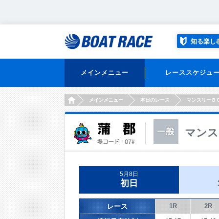
知る楽し
メインメニュー
レーススケジュ
HOME
メインメニュー
本日のレース
マンスリーＢ
マンス
5月8日
初日
レース
1R
2R