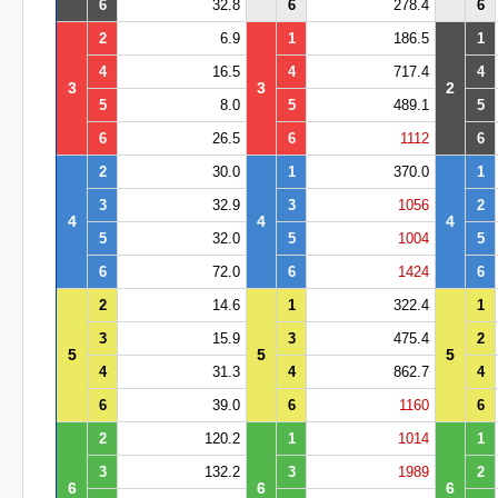
6
32.8
6
278.4
6
2
6.9
1
186.5
1
4
16.5
4
717.4
4
3
3
2
5
8.0
5
489.1
5
6
26.5
6
1112
6
2
30.0
1
370.0
1
3
32.9
3
1056
2
4
4
4
5
32.0
5
1004
5
6
72.0
6
1424
6
2
14.6
1
322.4
1
3
15.9
3
475.4
2
5
5
5
4
31.3
4
862.7
4
6
39.0
6
1160
6
2
120.2
1
1014
1
3
132.2
3
1989
2
6
6
6