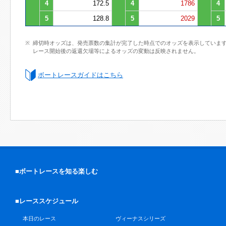
4
172.5
4
1786
4
5
128.8
5
2029
5
締切時オッズは、発売票数の集計が完了した時点でのオッズを表示していま
レース開始後の返還欠場等によるオッズの変動は反映されません。
ボートレースガイドはこちら
■ボートレースを知る楽しむ
■レーススケジュール
本日のレース
ヴィーナスシリーズ