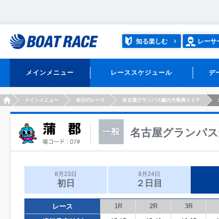
知る楽しむ
レーサ
メインメニュー
レーススケジュール
デ
HOME
メインメニュー
本日のレース
名古屋グランパス鯱の大祭典ＣＵＰ
名古屋グランパス
8月23日
8月24日
初日
２日目
レース
1R
2R
3R