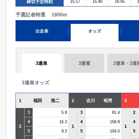
締切予定時刻
15:17
15:40
16:05
1
予選記者特選 1800m
出走表
オッズ
3連単
3連複
2連単・2連
3連単オッズ
1
稲田 浩二
2
吉川 昭男
3
3
5.8
3
81.4
2
4
16.3
4
158.8
4
2
1
1
5
9.3
5
104.0
5