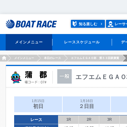
知る楽しむ
レーサ
メインメニュー
レーススケジュール
デ
HOME
メインメニュー
本日のレース
エフエムＥＧＡＯ杯 第５３回家康賞
エフエムＥＧＡＯ
1月15日
1月16日
初日
２日目
レース
1R
2R
3R