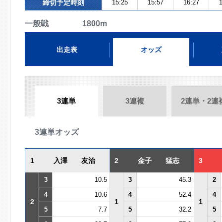
締切予定時刻
15:25
15:57
16:27
1
一般戦 1800m
出走表
オッズ
3連単
3連複
2連単・2連
3連単オッズ
1
入澤 友治
2
金子 猛志
3
3
10.5
3
45.3
2
4
10.6
4
52.4
4
2
1
1
5
7.7
5
32.2
5