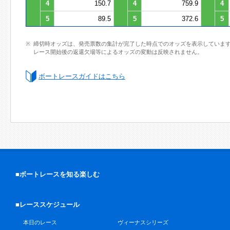
4
150.7
4
759.9
4
5
89.5
5
372.6
5
締切時オッズは、発売票数の集計が完了した時点でのオッズを表示していま
レース開始後の返還欠場等によるオッズの変動は反映されません。
ボートレースガイドはこちら
■ボートレースを知る楽しむ
■レーススケジュール
本日のレース
ヴィーナスシリーズ