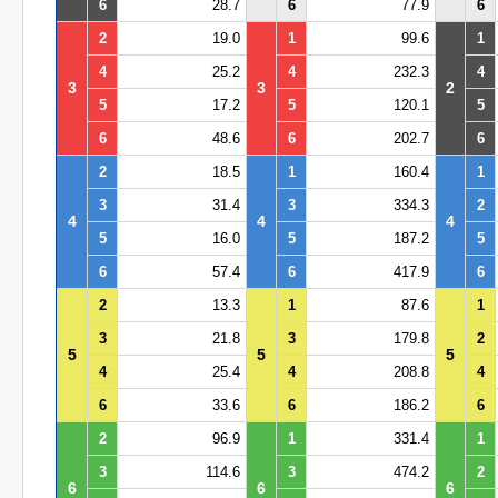
6
28.7
6
77.9
6
2
19.0
1
99.6
1
4
25.2
4
232.3
4
3
3
2
5
17.2
5
120.1
5
6
48.6
6
202.7
6
2
18.5
1
160.4
1
3
31.4
3
334.3
2
4
4
4
5
16.0
5
187.2
5
6
57.4
6
417.9
6
2
13.3
1
87.6
1
3
21.8
3
179.8
2
5
5
5
4
25.4
4
208.8
4
6
33.6
6
186.2
6
2
96.9
1
331.4
1
3
114.6
3
474.2
2
6
6
6