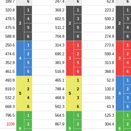
189.7
6
247.4
6
62.8
6
320.8
1
369.2
1
223.2
1
478.5
4
602.5
3
500.2
3
2
2
2
475.6
5
511.2
5
199.8
4
588.8
6
704.8
6
274.9
6
250.6
1
314.3
1
273.6
1
474.6
2
690.2
2
599.4
2
4
3
3
352.9
5
381.9
5
313.8
4
461.5
6
516.8
6
368.0
6
493.8
1
465.1
1
52.0
1
819.0
2
788.4
2
130.0
2
5
5
4
532.2
4
468.9
3
191.7
3
668.3
6
502.3
6
63.9
6
796.5
1
564.5
1
125.3
1
1038
2
867.9
2
304.4
2
6
6
6