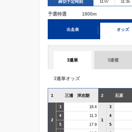
締切予定時刻
11:07
11:35
予選特選 1800m
出走表
オッズ
3連単
3連複
3連単オッズ
1
三浦 洋次朗
2
石原
3
18.4
3
4
11.3
4
2
1
5
17.9
5