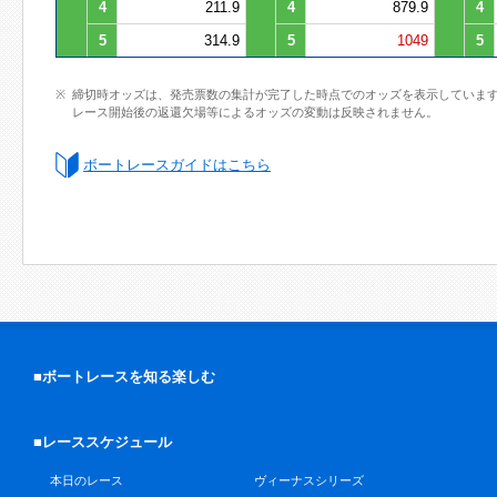
4
211.9
4
879.9
4
5
314.9
5
1049
5
締切時オッズは、発売票数の集計が完了した時点でのオッズを表示していま
レース開始後の返還欠場等によるオッズの変動は反映されません。
ボートレースガイドはこちら
■ボートレースを知る楽しむ
■レーススケジュール
本日のレース
ヴィーナスシリーズ