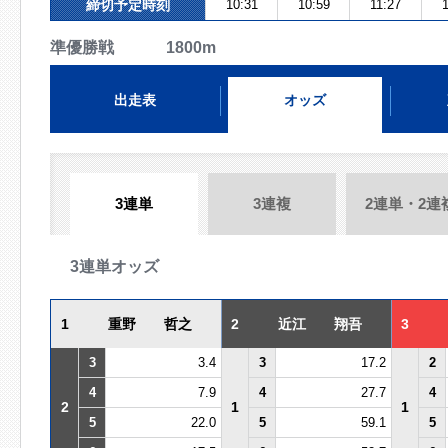
締切予定時刻
10:31
10:59
11:27
準優勝戦 1800m
出走表
オッズ
3連単
3連複
2連単・2連
3連単オッズ
1
重野 哲之
2
近江 翔吾
3
3
3.4
3
17.2
2
4
7.9
4
27.7
4
2
1
1
5
22.0
5
59.1
5