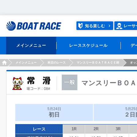
知る楽しむ
レーサ
メインメニュー
レーススケジュール
デ
HOME
メインメニュー
本日のレース
マンスリーＢＯＡＴＲＡＣＥ杯
オッ
マンスリーＢＯＡ
5月24日
5月25
初日
２日
レース
1R
2R
3R