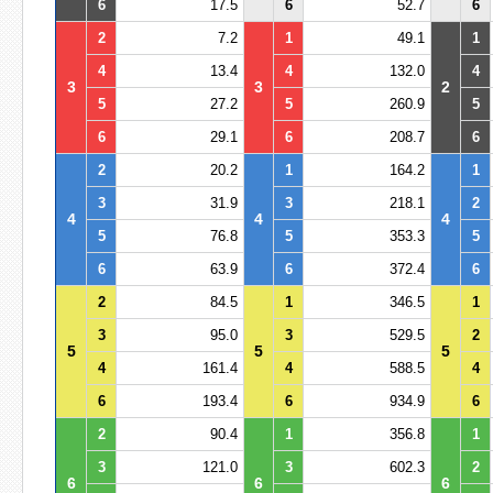
6
17.5
6
52.7
6
2
7.2
1
49.1
1
4
13.4
4
132.0
4
3
3
2
5
27.2
5
260.9
5
6
29.1
6
208.7
6
2
20.2
1
164.2
1
3
31.9
3
218.1
2
4
4
4
5
76.8
5
353.3
5
6
63.9
6
372.4
6
2
84.5
1
346.5
1
3
95.0
3
529.5
2
5
5
5
4
161.4
4
588.5
4
6
193.4
6
934.9
6
2
90.4
1
356.8
1
3
121.0
3
602.3
2
6
6
6