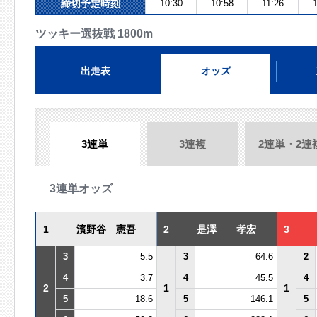
締切予定時刻
10:30
10:58
11:26
ツッキー選抜戦 1800m
出走表
オッズ
3連単
3連複
2連単・2連
3連単オッズ
1
濱野谷 憲吾
2
是澤 孝宏
3
3
5.5
3
64.6
2
4
3.7
4
45.5
4
2
1
1
5
18.6
5
146.1
5