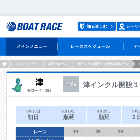
知る楽しむ
レーサ
メインメニュー
レーススケジュール
デ
HOME
メインメニュー
本日のレース
津インクル開設１１周年記念レース
津インクル開設１
9月18日
9月19日
9月20日
9月
初日
順延
順延
２
レース
1R
2R
3R