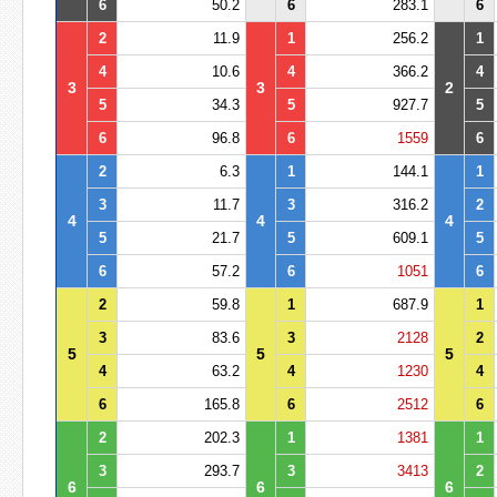
6
50.2
6
283.1
6
2
11.9
1
256.2
1
4
10.6
4
366.2
4
3
3
2
5
34.3
5
927.7
5
6
96.8
6
1559
6
2
6.3
1
144.1
1
3
11.7
3
316.2
2
4
4
4
5
21.7
5
609.1
5
6
57.2
6
1051
6
2
59.8
1
687.9
1
3
83.6
3
2128
2
5
5
5
4
63.2
4
1230
4
6
165.8
6
2512
6
2
202.3
1
1381
1
3
293.7
3
3413
2
6
6
6