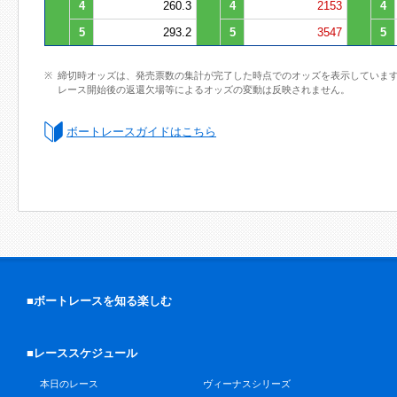
4
260.3
4
2153
4
5
293.2
5
3547
5
締切時オッズは、発売票数の集計が完了した時点でのオッズを表示していま
レース開始後の返還欠場等によるオッズの変動は反映されません。
ボートレースガイドはこちら
■ボートレースを知る楽しむ
■レーススケジュール
本日のレース
ヴィーナスシリーズ