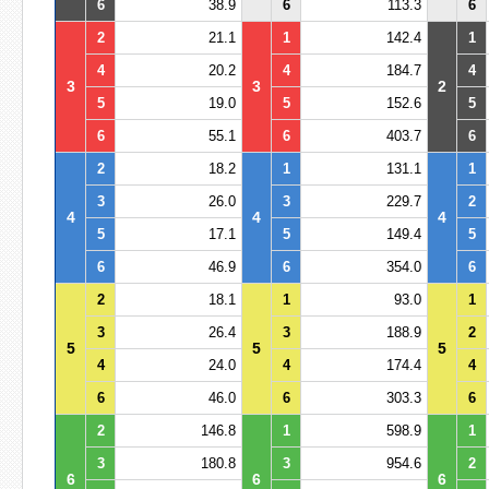
6
38.9
6
113.3
6
2
21.1
1
142.4
1
4
20.2
4
184.7
4
3
3
2
5
19.0
5
152.6
5
6
55.1
6
403.7
6
2
18.2
1
131.1
1
3
26.0
3
229.7
2
4
4
4
5
17.1
5
149.4
5
6
46.9
6
354.0
6
2
18.1
1
93.0
1
3
26.4
3
188.9
2
5
5
5
4
24.0
4
174.4
4
6
46.0
6
303.3
6
2
146.8
1
598.9
1
3
180.8
3
954.6
2
6
6
6