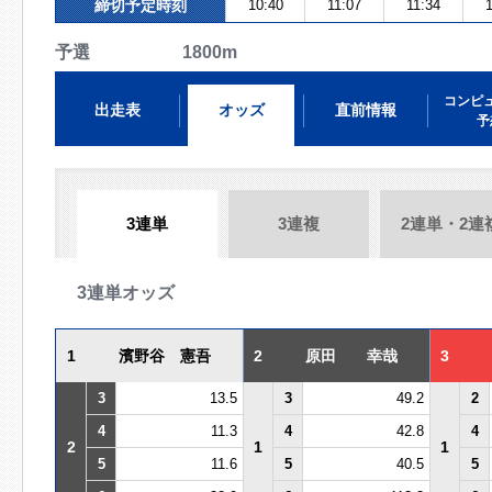
締切予定時刻
10:40
11:07
11:34
1
予選 1800m
コンピ
出走表
オッズ
直前情報
予
3連単
3連複
2連単・2連
3連単オッズ
1
濱野谷 憲吾
2
原田 幸哉
3
3
13.5
3
49.2
2
4
11.3
4
42.8
4
2
1
1
5
11.6
5
40.5
5