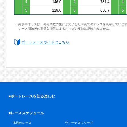
4
146.0
4
781.4
4
5
129.0
5
630.7
5
締切時オッズは、発売票数の集計が完了した時点でのオッズを表示していま
レース開始後の返還欠場等によるオッズの変動は反映されません。
ボートレースガイドはこちら
■ボートレースを知る楽しむ
■レーススケジュール
本日のレース
ヴィーナスシリーズ