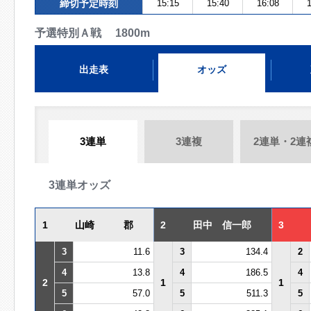
締切予定時刻
15:15
15:40
16:08
1
予選特別Ａ戦 1800m
出走表
オッズ
3連単
3連複
2連単・2連
3連単オッズ
1
山崎 郡
2
田中 信一郎
3
3
11.6
3
134.4
2
4
13.8
4
186.5
4
2
1
1
5
57.0
5
511.3
5