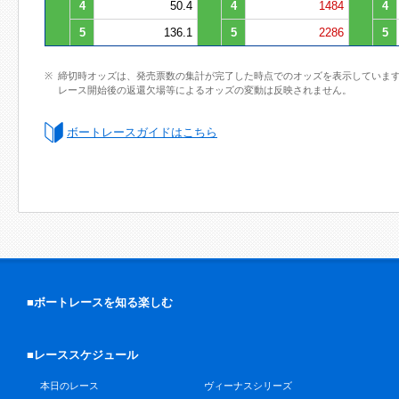
4
50.4
4
1484
4
5
136.1
5
2286
5
締切時オッズは、発売票数の集計が完了した時点でのオッズを表示していま
レース開始後の返還欠場等によるオッズの変動は反映されません。
ボートレースガイドはこちら
■ボートレースを知る楽しむ
■レーススケジュール
本日のレース
ヴィーナスシリーズ