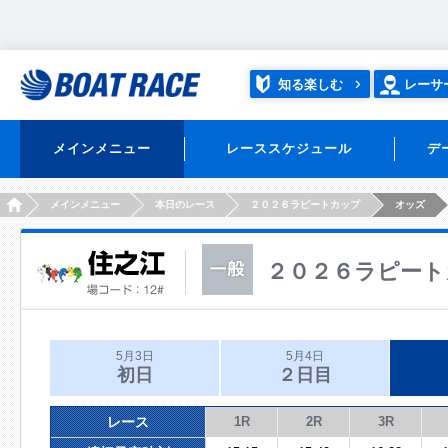
知る楽しむ
レーサ
メインメニュー
レーススケジュール
デ
HOME
メインメニュー
本日のレース
２０２６ラピートカップ
オッズ
２０２６ラピート
5月3日
5月4日
初日
２日目
レース
1R
2R
3R