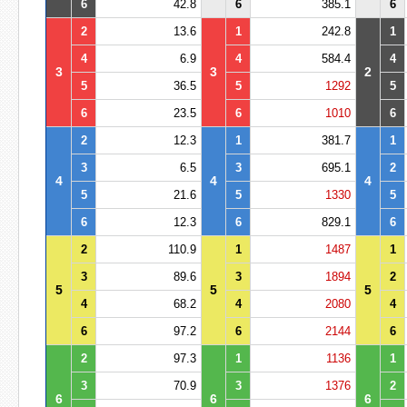
6
42.8
6
385.1
6
2
13.6
1
242.8
1
4
6.9
4
584.4
4
3
3
2
5
36.5
5
1292
5
6
23.5
6
1010
6
2
12.3
1
381.7
1
3
6.5
3
695.1
2
4
4
4
5
21.6
5
1330
5
6
12.3
6
829.1
6
2
110.9
1
1487
1
3
89.6
3
1894
2
5
5
5
4
68.2
4
2080
4
6
97.2
6
2144
6
2
97.3
1
1136
1
3
70.9
3
1376
2
6
6
6