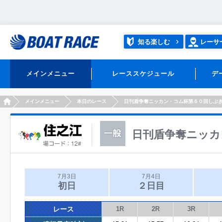
知る楽しむ
レーサ
メインメニュー
レーススケジュール
デ
HOME
メインメニュー
本日のレース
日刊盾争奪ニッカン・コム杯第６０回しぶ
日刊盾争奪ニッカ
7月3日
7月4日
初日
２日目
レース
1R
2R
3R