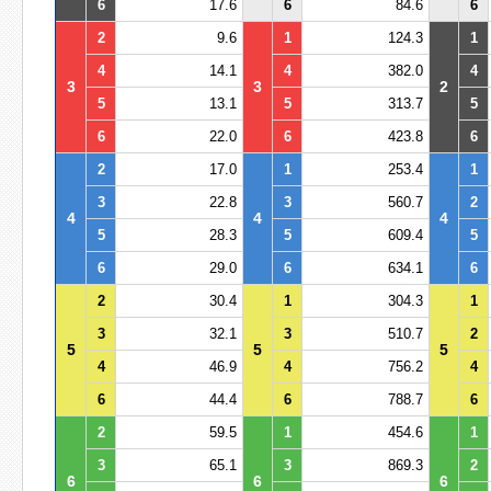
6
17.6
6
84.6
6
2
9.6
1
124.3
1
4
14.1
4
382.0
4
3
3
2
5
13.1
5
313.7
5
6
22.0
6
423.8
6
2
17.0
1
253.4
1
3
22.8
3
560.7
2
4
4
4
5
28.3
5
609.4
5
6
29.0
6
634.1
6
2
30.4
1
304.3
1
3
32.1
3
510.7
2
5
5
5
4
46.9
4
756.2
4
6
44.4
6
788.7
6
2
59.5
1
454.6
1
3
65.1
3
869.3
2
6
6
6