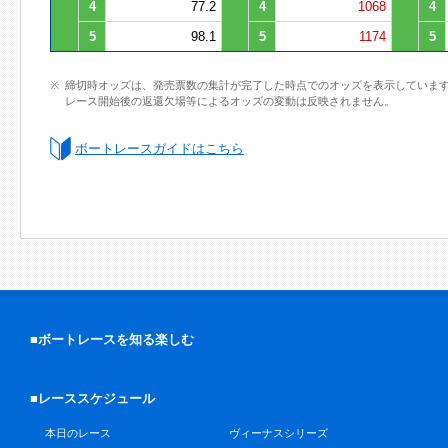
4
77.2
4
1068
4
5
98.1
5
1174
5
締切時オッズは、発売票数の集計が完了した時点でのオッズを表示していま
レース開始後の返還欠場等によるオッズの変動は反映されません。
ボートレースガイドはこちら
■ボートレースを知る楽しむ
■レーススケジュール
本日のレース
ヴィーナスシリーズ