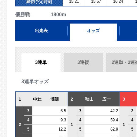
締切予定時刻
15:21
15:57
16:24
1
優勝戦 1800m
出走表
オッズ
3連単
3連複
2連単・2連
3連単オッズ
1
中辻 博訓
2
秋山 広一
3
3
6.5
3
42.2
2
4
9.3
4
59.4
4
2
1
1
5
12.2
5
62.9
5