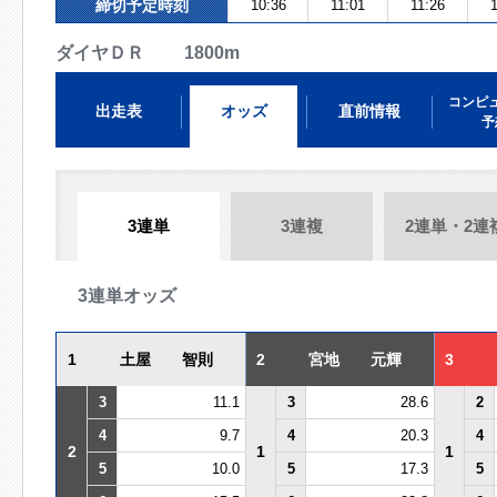
締切予定時刻
10:36
11:01
11:26
ダイヤＤＲ 1800m
コンピ
出走表
オッズ
直前情報
予
3連単
3連複
2連単・2連
3連単オッズ
1
土屋 智則
2
宮地 元輝
3
3
11.1
3
28.6
2
4
9.7
4
20.3
4
2
1
1
5
10.0
5
17.3
5