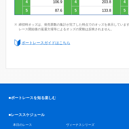
4
106.9
4
203.8
4
5
87.6
5
133.8
5
締切時オッズは、発売票数の集計が完了した時点でのオッズを表示していま
レース開始後の返還欠場等によるオッズの変動は反映されません。
ボートレースガイドはこちら
■ボートレースを知る楽しむ
■レーススケジュール
本日のレース
ヴィーナスシリーズ