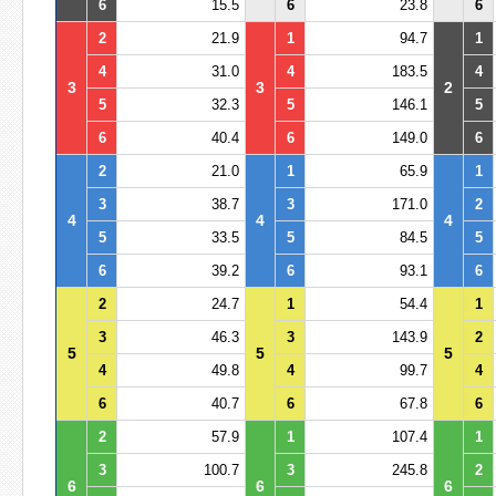
6
15.5
6
23.8
6
2
21.9
1
94.7
1
4
31.0
4
183.5
4
3
3
2
5
32.3
5
146.1
5
6
40.4
6
149.0
6
2
21.0
1
65.9
1
3
38.7
3
171.0
2
4
4
4
5
33.5
5
84.5
5
6
39.2
6
93.1
6
2
24.7
1
54.4
1
3
46.3
3
143.9
2
5
5
5
4
49.8
4
99.7
4
6
40.7
6
67.8
6
2
57.9
1
107.4
1
3
100.7
3
245.8
2
6
6
6