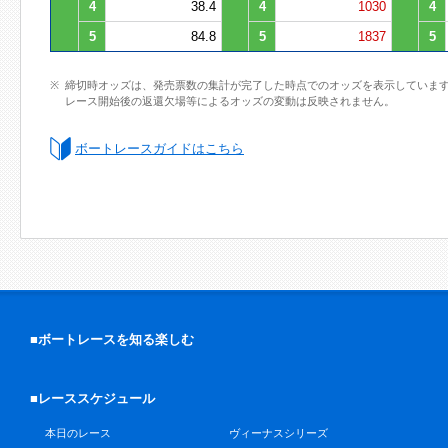
4
38.4
4
1030
4
5
84.8
5
1837
5
締切時オッズは、発売票数の集計が完了した時点でのオッズを表示していま
レース開始後の返還欠場等によるオッズの変動は反映されません。
ボートレースガイドはこちら
■ボートレースを知る楽しむ
■レーススケジュール
本日のレース
ヴィーナスシリーズ