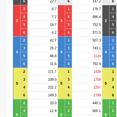
6
22.7
6
147.2
6
2
6.7
1
178.7
1
4
7.2
4
486.4
4
3
3
2
5
18.7
5
752.5
5
6
4.2
6
371.5
6
2
42.7
1
507.3
1
3
25.2
3
743.1
2
4
4
4
5
88.8
5
1124
5
6
31.6
6
792.9
6
2
171.7
1
1428
1
3
109.0
3
1750
2
5
5
5
4
222.2
4
2257
4
6
149.3
6
2790
6
2
33.0
1
440.1
1
3
12.9
3
660.1
2
6
6
6