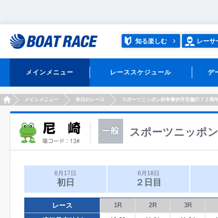
知る楽しむ
レーサ
メインメニュー
レーススケジュール
デ
HOME
メインメニュー
本日のレース
スポーツニッポン杯争奪伊丹市施行７２周
スポーツニッポン
6月17日
6月18日
初日
２日目
レース
1R
2R
3R