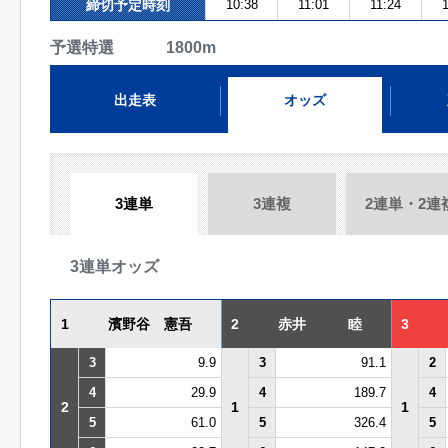
締切予定時刻
10:38
11:01
11:24
予選特選 1800m
出走表
オッズ
3連単
3連複
2連単・2連
3連単オッズ
1
濱野谷 憲吾
2
赤井 睦
3
3
9.9
3
91.1
2
4
29.9
4
189.7
4
2
1
1
5
61.0
5
326.4
5