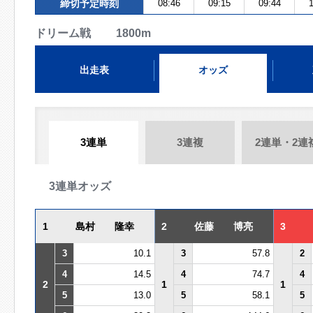
締切予定時刻
08:46
09:15
09:44
1
ドリーム戦 1800m
出走表
オッズ
3連単
3連複
2連単・2連
3連単オッズ
1
島村 隆幸
2
佐藤 博亮
3
3
10.1
3
57.8
2
4
14.5
4
74.7
4
2
1
1
5
13.0
5
58.1
5