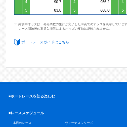
4
90.7
4
956.2
4
5
83.8
5
668.0
5
締切時オッズは、発売票数の集計が完了した時点でのオッズを表示していま
レース開始後の返還欠場等によるオッズの変動は反映されません。
ボートレースガイドはこちら
■ボートレースを知る楽しむ
■レーススケジュール
本日のレース
ヴィーナスシリーズ