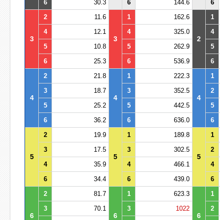
6
30.3
6
144.6
6
2
11.6
1
162.6
1
4
12.1
4
325.0
4
3
3
2
5
10.8
5
262.9
5
6
25.3
6
536.9
6
2
21.8
1
222.3
1
3
18.7
3
352.5
2
4
4
4
5
25.2
5
442.5
5
6
36.2
6
636.0
6
2
19.9
1
189.8
1
3
17.5
3
302.5
2
5
5
5
4
35.9
4
466.1
4
6
34.4
6
439.0
6
2
81.7
1
623.3
1
3
70.1
3
1022
2
6
6
6