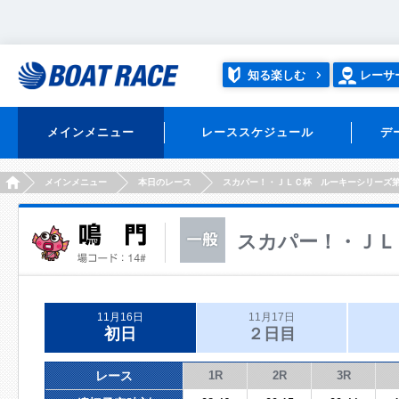
知る楽しむ
レーサ
メインメニュー
レーススケジュール
デ
HOME
メインメニュー
本日のレース
スカパー！・ＪＬＣ杯 ルーキーシリーズ
スカパー！・ＪＬ
11月16日
11月17日
初日
２日目
レース
1R
2R
3R