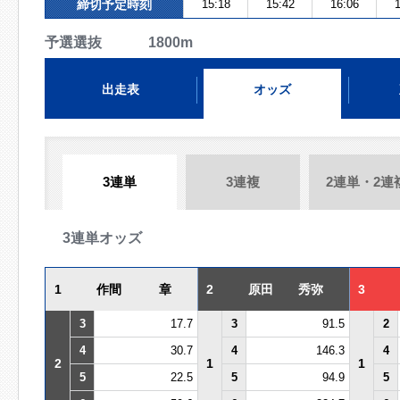
締切予定時刻
15:18
15:42
16:06
1
予選選抜 1800m
出走表
オッズ
3連単
3連複
2連単・2連
3連単オッズ
1
作間 章
2
原田 秀弥
3
3
17.7
3
91.5
2
4
30.7
4
146.3
4
2
1
1
5
22.5
5
94.9
5