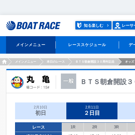
知る楽しむ
レーサ
メインメニュー
レーススケジュール
デ
HOME
メインメニュー
本日のレース
ＢＴＳ朝倉開設３０周年記念
オッズ
ＢＴＳ朝倉開設３
2月10日
2月11日
初日
２日目
レース
1R
2R
3R