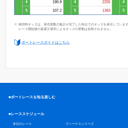
4
190.8
4
2255
4
5
107.2
5
1393
5
締切時オッズは、発売票数の集計が完了した時点でのオッズを表示していま
レース開始後の返還欠場等によるオッズの変動は反映されません。
ボートレースガイドはこちら
■ボートレースを知る楽しむ
■レーススケジュール
本日のレース
ヴィーナスシリーズ