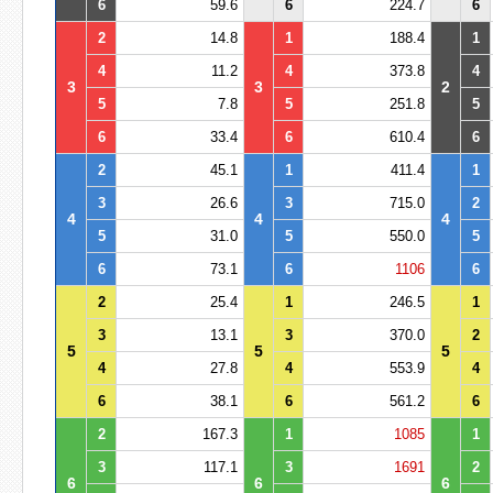
6
59.6
6
224.7
6
2
14.8
1
188.4
1
4
11.2
4
373.8
4
3
3
2
5
7.8
5
251.8
5
6
33.4
6
610.4
6
2
45.1
1
411.4
1
3
26.6
3
715.0
2
4
4
4
5
31.0
5
550.0
5
6
73.1
6
1106
6
2
25.4
1
246.5
1
3
13.1
3
370.0
2
5
5
5
4
27.8
4
553.9
4
6
38.1
6
561.2
6
2
167.3
1
1085
1
3
117.1
3
1691
2
6
6
6