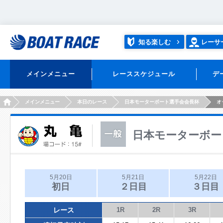
知る楽しむ
レーサ
メインメニュー
レーススケジュール
デ
HOME
メインメニュー
本日のレース
日本モーターボート選手会会長杯
オ
日本モーターボー
5月20日
5月21日
5月22日
初日
２日目
３日目
レース
1R
2R
3R