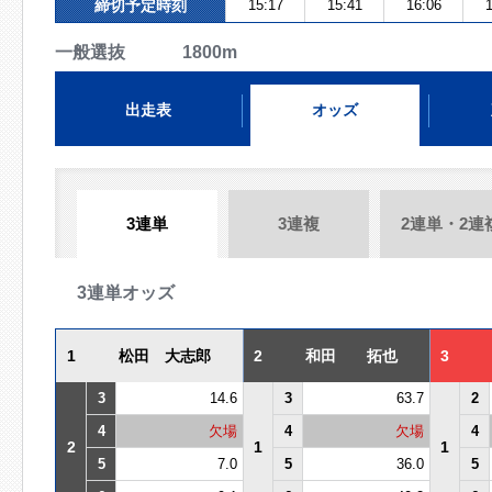
締切予定時刻
15:17
15:41
16:06
1
一般選抜 1800m
出走表
オッズ
3連単
3連複
2連単・2連
3連単オッズ
1
松田 大志郎
2
和田 拓也
3
3
14.6
3
63.7
2
4
欠場
4
欠場
4
2
1
1
5
7.0
5
36.0
5