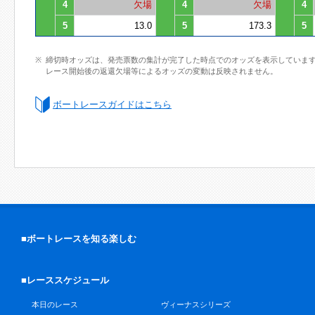
4
欠場
4
欠場
4
5
13.0
5
173.3
5
締切時オッズは、発売票数の集計が完了した時点でのオッズを表示していま
レース開始後の返還欠場等によるオッズの変動は反映されません。
ボートレースガイドはこちら
■ボートレースを知る楽しむ
■レーススケジュール
本日のレース
ヴィーナスシリーズ