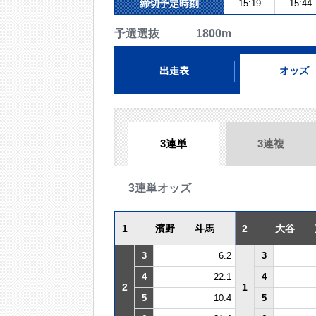
締切予定時刻
15:19
15:44
予選選抜 1800m
出走表
オッズ
3連単
3連複
3連単オッズ
1
濱野 斗馬
2
大谷 
3
6.2
3
4
22.1
4
2
1
5
10.4
5