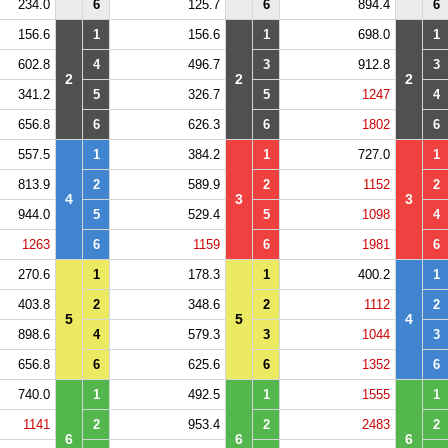
234.0
6
125.7
6
894.4
6
156.6
1
156.6
1
698.0
1
602.8
4
496.7
3
912.8
3
2
2
2
341.2
5
326.7
5
1247
4
656.8
6
626.3
6
1802
6
557.5
1
384.2
1
727.0
1
813.9
2
589.9
2
1152
2
4
3
3
944.0
5
529.4
5
1098
4
1263
6
1159
6
1981
6
270.6
1
178.3
1
400.2
1
403.8
2
348.6
2
1112
2
5
5
4
898.6
4
579.3
3
1044
3
656.8
6
625.6
6
1352
6
740.0
1
492.5
1
1555
1
1141
2
953.4
2
2483
2
6
6
6