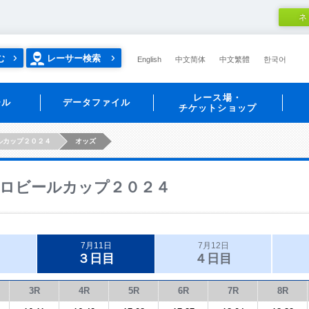
ネ
む
レーサー検索
English
中文简体
中文繁體
한국어
レース場・
ール
データファイル
チケットショップ
ルカップ２０２４
オッズ
ロビールカップ２０２４
7月11日
7月12日
３日目
４日目
3R
4R
5R
6R
7R
8R