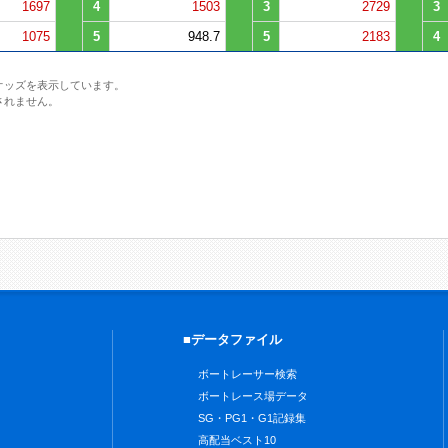
1697
4
1503
3
2729
3
1075
5
948.7
5
2183
4
オッズを表示しています。
されません。
■データファイル
ボートレーサー検索
ボートレース場データ
SG・PG1・G1記録集
高配当ベスト10