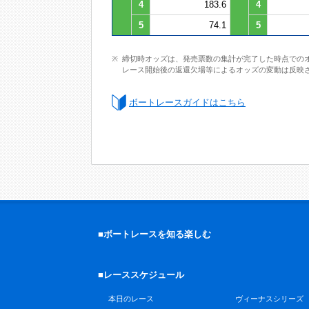
4
183.6
4
5
74.1
5
締切時オッズは、発売票数の集計が完了した時点での
レース開始後の返還欠場等によるオッズの変動は反映
ボートレースガイドはこちら
■ボートレースを知る楽しむ
■レーススケジュール
本日のレース
ヴィーナスシリーズ