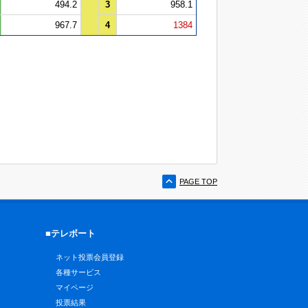
494.2
3
958.1
967.7
4
1384
PAGE TOP
■テレボート
ネット投票会員登録
各種サービス
マイページ
投票結果