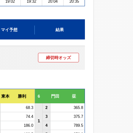
19:02
19:32
20:04
20:35
マイ予想
結果
締切時オッズ
東本 勝利
6
門田 栞
68.3
2
365.8
74.4
3
375.7
1
186.0
4
789.5