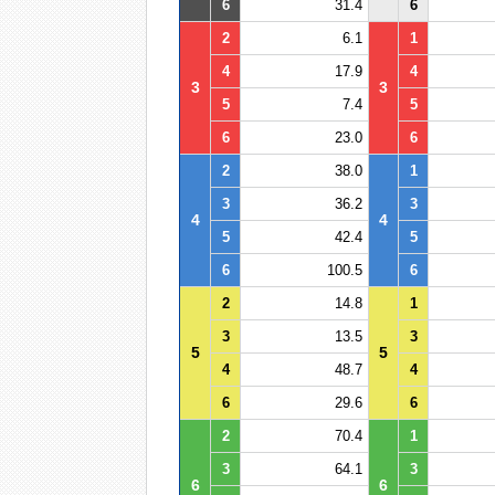
6
31.4
6
2
6.1
1
4
17.9
4
3
3
5
7.4
5
6
23.0
6
2
38.0
1
3
36.2
3
4
4
5
42.4
5
6
100.5
6
2
14.8
1
3
13.5
3
5
5
4
48.7
4
6
29.6
6
2
70.4
1
3
64.1
3
6
6