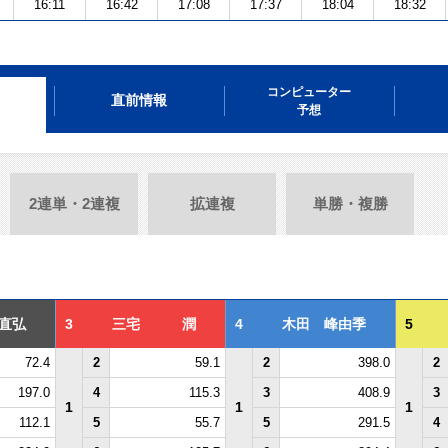
16:11
16:42
17:08
17:37
18:04
18:32
コンピューター
直前情報
予想
2連単・2連複
拡連複
単勝・複勝
直弘
3
三宅 潤
4
木田 峰由季
5
72.4
2
59.1
2
398.0
2
197.0
4
115.3
3
408.9
3
1
1
1
112.1
5
55.7
5
291.5
4