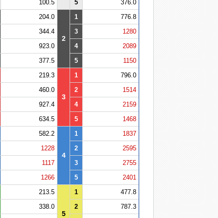
100.5
5
376.0
204.0
1
776.8
344.4
3
1280
2
923.0
4
2089
377.5
5
1150
219.3
1
796.0
460.0
2
1514
3
927.4
4
2159
634.5
5
1468
582.2
1
1837
1228
2
2595
4
1117
3
2755
1266
5
2401
213.5
1
477.8
338.0
2
787.3
5