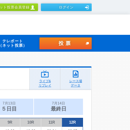
ット投票会員登録
ログイン
テレボート
投票
（ネット投票）
ライブ&
レース場
リプレイ
データ
7月13日
7月14日
５日目
最終日
9R
10R
11R
12R