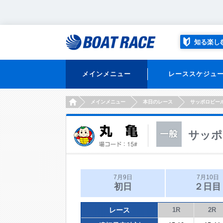
知る楽し
メインメニュー
レーススケジュ
HOME
メインメニュー
本日のレース
サッポロビー
サッポ
7月9日
7月10日
初日
２日目
レース
1R
2R