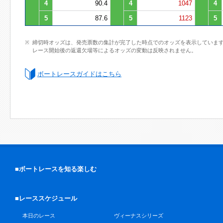
4
90.4
4
1047
4
5
87.6
5
1123
5
締切時オッズは、発売票数の集計が完了した時点でのオッズを表示していま
レース開始後の返還欠場等によるオッズの変動は反映されません。
ボートレースガイドはこちら
■ボートレースを知る楽しむ
■レーススケジュール
本日のレース
ヴィーナスシリーズ