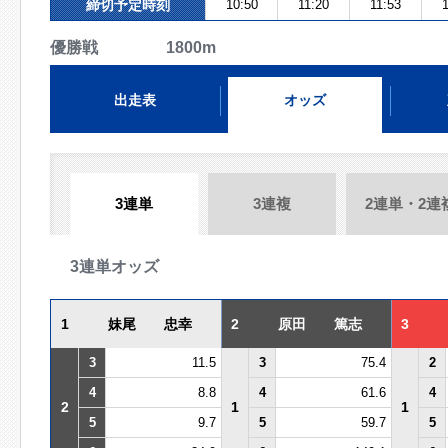
締切予定時刻
10:50
11:20
11:53
1
優勝戦 1800m
出走表
オッズ
3連単
3連複
2連単・2連
3連単オッズ
1
妹尾 忠幸
2
原田 篤志
3
3
11.5
3
75.4
2
4
8.8
4
61.6
4
2
1
1
5
9.7
5
59.7
5