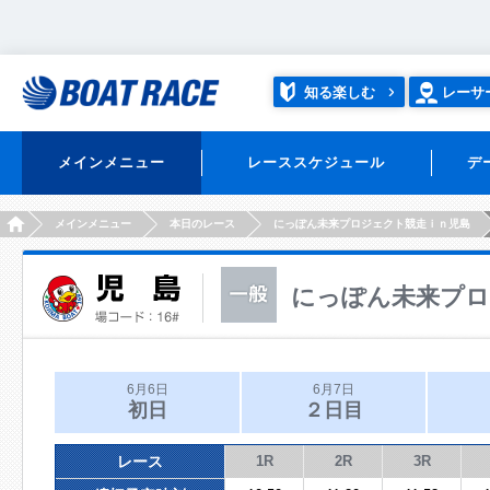
知る楽しむ
レーサ
メインメニュー
レーススケジュール
デ
HOME
メインメニュー
本日のレース
にっぽん未来プロジェクト競走ｉｎ児島
にっぽん未来プロ
6月6日
6月7日
初日
２日目
レース
1R
2R
3R