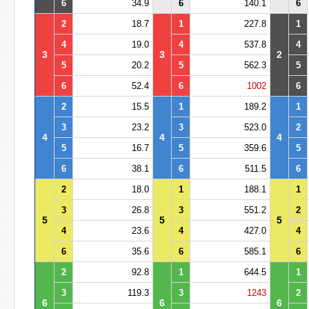
6
34.9
6
140.1
6
2
18.7
1
227.8
1
4
19.0
4
537.8
4
3
3
2
5
20.2
5
562.3
5
6
52.4
6
1002
6
2
15.5
1
189.2
1
3
23.2
3
523.0
2
4
4
4
5
16.7
5
359.6
5
6
38.1
6
511.5
6
2
18.0
1
188.1
1
3
26.8
3
551.2
2
5
5
5
4
23.6
4
427.0
4
6
35.6
6
585.1
6
2
92.8
1
644.5
1
3
119.3
3
1243
2
6
6
6