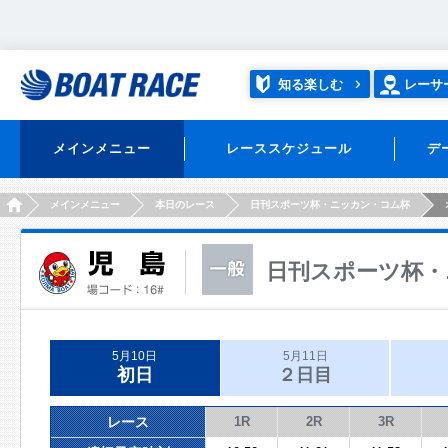
知る楽しむ
レーサ
メインメニュー
レーススケジュール
デ
HOME
メインメニュー
本日のレース
日刊スポーツ杯・ニッカン・コム杯
日刊スポーツ杯・
5月10日
5月11日
初日
２日目
レース
1R
2R
3R