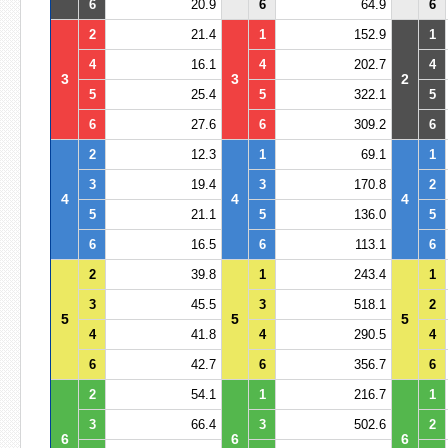
6
20.9
6
64.9
6
2
21.4
1
152.9
1
4
16.1
4
202.7
4
3
3
2
5
25.4
5
322.1
5
6
27.6
6
309.2
6
2
12.3
1
69.1
1
3
19.4
3
170.8
2
4
4
4
5
21.1
5
136.0
5
6
16.5
6
113.1
6
2
39.8
1
243.4
1
3
45.5
3
518.1
2
5
5
5
4
41.8
4
290.5
4
6
42.7
6
356.7
6
2
54.1
1
216.7
1
3
66.4
3
502.6
2
6
6
6