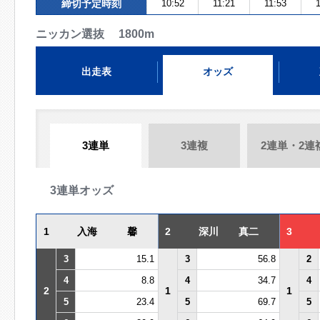
締切予定時刻
10:52
11:21
11:53
1
ニッカン選抜 1800m
出走表
オッズ
3連単
3連複
2連単・2連
3連単オッズ
1
入海 馨
2
深川 真二
3
3
15.1
3
56.8
2
4
8.8
4
34.7
4
2
1
1
5
23.4
5
69.7
5