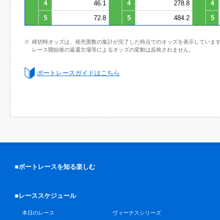
4
46.1
4
278.8
4
5
72.8
5
484.2
5
締切時オッズは、発売票数の集計が完了した時点でのオッズを表示していま
レース開始後の返還欠場等によるオッズの変動は反映されません。
ボートレースガイドはこちら
■ボートレースを知る楽しむ
■レーススケジュール
本日のレース
ヴィーナスシリーズ