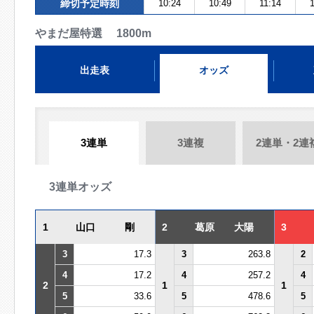
締切予定時刻
10:24
10:49
11:14
やまだ屋特選 1800m
出走表
オッズ
3連単
3連複
2連単・2連
3連単オッズ
1
山口 剛
2
葛原 大陽
3
3
17.3
3
263.8
2
4
17.2
4
257.2
4
2
1
1
5
33.6
5
478.6
5