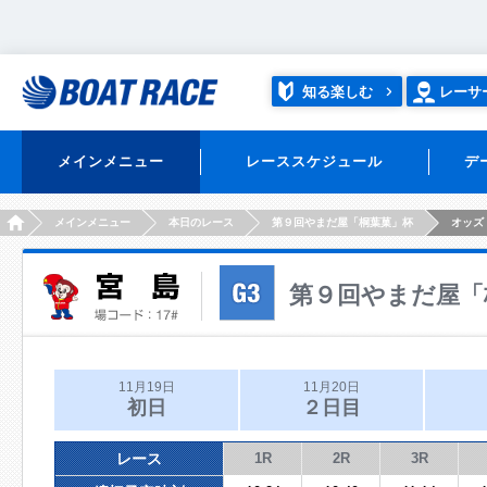
知る楽しむ
レーサ
メインメニュー
レーススケジュール
デ
HOME
メインメニュー
本日のレース
第９回やまだ屋「桐葉菓」杯
オッズ
第９回やまだ屋「
11月19日
11月20日
初日
２日目
レース
1R
2R
3R