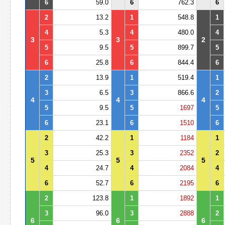
6
59.0
6
762.3
6
2
13.2
1
548.8
1
4
5.3
4
480.0
4
3
3
2
5
9.5
5
899.7
5
6
25.8
6
844.4
6
2
13.9
1
519.4
1
3
6.5
3
866.6
2
4
4
4
5
9.5
5
1697
5
6
23.1
6
1510
6
2
42.2
1
1184
1
3
25.3
3
2352
2
5
5
5
4
24.7
4
2084
4
6
52.7
6
2195
6
2
123.8
1
1892
1
3
96.0
3
2888
2
6
6
6