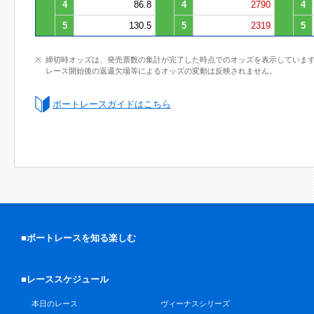
4
86.8
4
2790
4
5
130.5
5
2319
5
締切時オッズは、発売票数の集計が完了した時点でのオッズを表示していま
レース開始後の返還欠場等によるオッズの変動は反映されません。
ボートレースガイドはこちら
■ボートレースを知る楽しむ
■レーススケジュール
本日のレース
ヴィーナスシリーズ