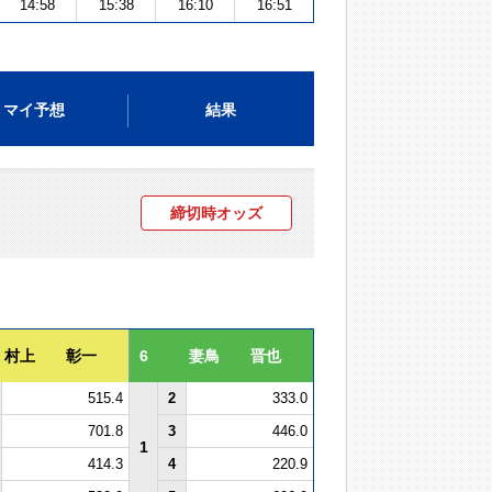
14:58
15:38
16:10
16:51
マイ予想
結果
締切時オッズ
村上 彰一
6
妻鳥 晋也
515.4
2
333.0
701.8
3
446.0
1
414.3
4
220.9