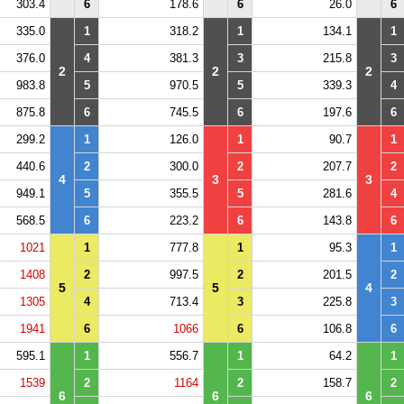
303.4
6
178.6
6
26.0
6
335.0
1
318.2
1
134.1
1
376.0
4
381.3
3
215.8
3
2
2
2
983.8
5
970.5
5
339.3
4
875.8
6
745.5
6
197.6
6
299.2
1
126.0
1
90.7
1
440.6
2
300.0
2
207.7
2
4
3
3
949.1
5
355.5
5
281.6
4
568.5
6
223.2
6
143.8
6
1021
1
777.8
1
95.3
1
1408
2
997.5
2
201.5
2
5
5
4
1305
4
713.4
3
225.8
3
1941
6
1066
6
106.8
6
595.1
1
556.7
1
64.2
1
1539
2
1164
2
158.7
2
6
6
6