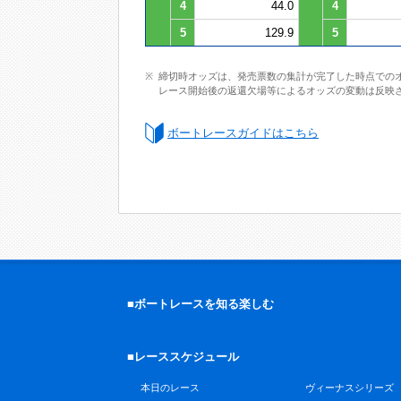
4
44.0
4
5
129.9
5
締切時オッズは、発売票数の集計が完了した時点での
レース開始後の返還欠場等によるオッズの変動は反映
ボートレースガイドはこちら
■ボートレースを知る楽しむ
■レーススケジュール
本日のレース
ヴィーナスシリーズ