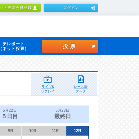
ット投票会員登録
ログイン
テレボート
投票
（ネット投票）
ライブ&
レース場
リプレイ
データ
5月22日
5月23日
５日目
最終日
9R
10R
11R
12R