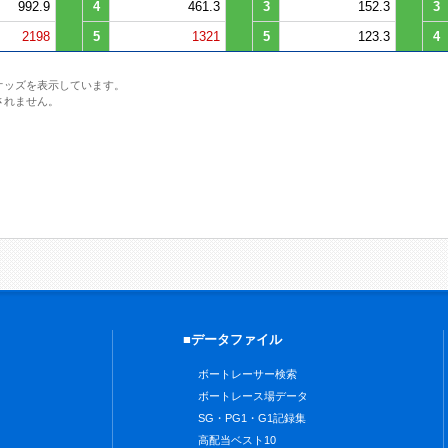
992.9
4
461.3
3
152.3
3
2198
5
1321
5
123.3
4
オッズを表示しています。
されません。
■データファイル
ボートレーサー検索
ボートレース場データ
SG・PG1・G1記録集
高配当ベスト10