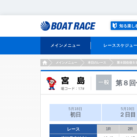
知る楽し
メインメニュー
レーススケジュ
HOME
メインメニュー
本日のレース
第８回住信Ｓ
第８回
5月18日
5月19日
初日
２日目
レース
1R
2R