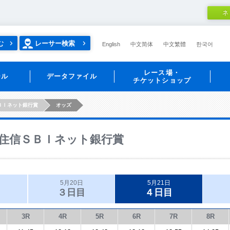
ネ
む
レーサー検索
English
中文简体
中文繁體
한국어
レース場・
ール
データファイル
チケットショップ
ＢＩネット銀行賞
オッズ
住信ＳＢＩネット銀行賞
5月20日
5月21日
３日目
４日目
3R
4R
5R
6R
7R
8R