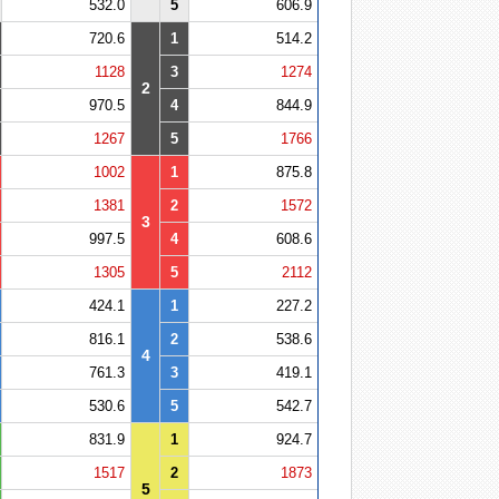
532.0
5
606.9
720.6
1
514.2
1128
3
1274
2
970.5
4
844.9
1267
5
1766
1002
1
875.8
1381
2
1572
3
997.5
4
608.6
1305
5
2112
424.1
1
227.2
816.1
2
538.6
4
761.3
3
419.1
530.6
5
542.7
831.9
1
924.7
1517
2
1873
5