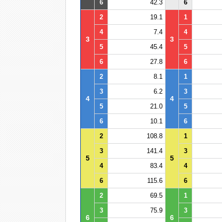
6
42.3
6
2
19.1
1
4
7.4
4
3
3
5
45.4
5
6
27.8
6
2
8.1
1
3
6.2
3
4
4
5
21.0
5
6
10.1
6
2
108.8
1
3
141.4
3
5
5
4
83.4
4
6
115.6
6
2
69.5
1
3
75.9
3
6
6