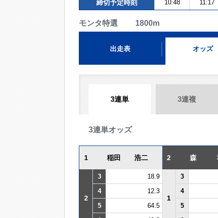
締切予定時刻
10:48
11:17
モンタ特選 1800m
出走表
オッズ
3連単
3連複
3連単オッズ
1
稲田 浩二
2
森 
3
18.9
3
4
12.3
4
2
1
5
64.5
5