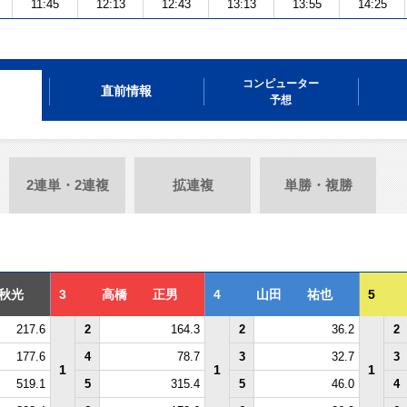
11:45
12:13
12:43
13:13
13:55
14:25
コンピューター
直前情報
予想
2連単・2連複
拡連複
単勝・複勝
秋光
3
高橋 正男
4
山田 祐也
5
217.6
2
164.3
2
36.2
2
177.6
4
78.7
3
32.7
3
1
1
1
519.1
5
315.4
5
46.0
4