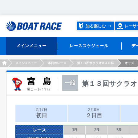
知る楽しむ
レーサ
メインメニュー
レーススケジュール
デ
HOME
メインメニュー
本日のレース
第１３回サクラオＢ＆Ｄ杯
オッズ
第１３回サクラオ
2月7日
2月8日
初日
２日目
レース
1R
2R
3R