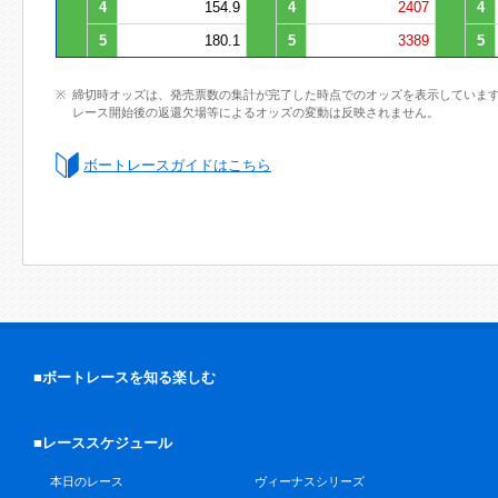
4
154.9
4
2407
4
5
180.1
5
3389
5
締切時オッズは、発売票数の集計が完了した時点でのオッズを表示していま
レース開始後の返還欠場等によるオッズの変動は反映されません。
ボートレースガイドはこちら
■ボートレースを知る楽しむ
■レーススケジュール
本日のレース
ヴィーナスシリーズ