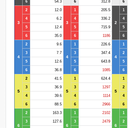
6
54.3
6
312.8
6
2
12.0
1
205.5
1
4
6.2
4
336.2
4
3
3
2
5
12.4
5
715.9
5
6
35.0
6
1186
6
2
9.6
1
226.6
1
3
7.7
3
347.4
2
4
4
4
5
12.6
5
643.8
5
6
36.8
6
1085
6
2
41.5
1
624.4
1
3
36.9
3
1297
2
5
5
5
4
39.6
4
1114
4
6
88.5
6
2966
6
2
163.3
1
2102
1
3
127.6
3
2479
2
6
6
6