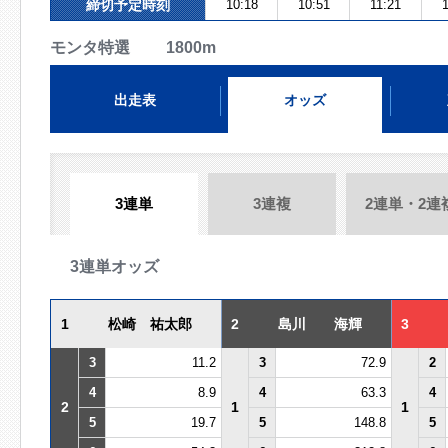
締切予定時刻
10:18
10:51
11:21
モンタ特選 1800m
出走表
オッズ
3連単
3連複
2連単・2連
3連単オッズ
1
松崎 祐太郎
2
島川 海輝
3
3
11.2
3
72.9
2
4
8.9
4
63.3
4
2
1
1
5
19.7
5
148.8
5