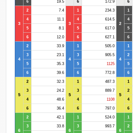
6
19.5
6
172.9
6
2
7.4
1
234.3
1
4
11.1
4
614.5
4
3
3
2
5
8.1
5
617.0
5
6
12.0
6
627.1
6
2
33.9
1
505.0
1
3
23.1
3
905.5
2
4
4
4
5
35.3
5
1125
5
6
39.6
6
772.8
6
2
32.3
1
487.3
1
3
24.2
3
889.7
2
5
5
5
4
48.6
4
1108
4
6
36.4
6
797.0
6
2
42.1
1
524.0
1
3
33.8
3
993.7
2
6
6
6