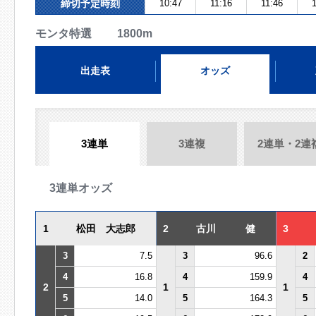
締切予定時刻
10:47
11:16
11:46
1
モンタ特選 1800m
出走表
オッズ
3連単
3連複
2連単・2連
3連単オッズ
1
松田 大志郎
2
古川 健
3
3
7.5
3
96.6
2
4
16.8
4
159.9
4
2
1
1
5
14.0
5
164.3
5