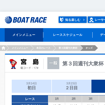
知る楽しむ
レーサ
メインメニュー
レーススケジュール
デ
HOME
メインメニュー
本日のレース
第３回週刊大衆杯
オッズ
第３回週刊大衆杯
3月14日
3月15日
初日
２日目
レース
1R
2R
3R