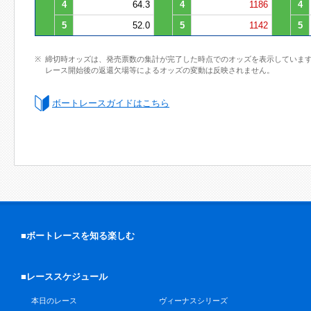
4
64.3
4
1186
4
5
52.0
5
1142
5
締切時オッズは、発売票数の集計が完了した時点でのオッズを表示していま
レース開始後の返還欠場等によるオッズの変動は反映されません。
ボートレースガイドはこちら
■ボートレースを知る楽しむ
■レーススケジュール
本日のレース
ヴィーナスシリーズ