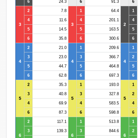
6
24.3
6
91.3
6
2
7.8
1
64.4
1
4
11.6
4
201.1
4
3
3
2
5
14.5
5
163.5
5
6
35.8
6
300.6
6
2
21.0
1
209.6
1
3
23.0
3
366.7
2
4
4
4
5
44.7
5
464.8
5
6
62.8
6
697.3
6
2
35.3
1
193.0
1
3
40.8
3
327.8
2
5
5
5
4
69.9
4
583.5
4
6
87.3
6
598.8
6
2
117.1
1
513.8
1
3
139.3
3
844.6
2
6
6
6