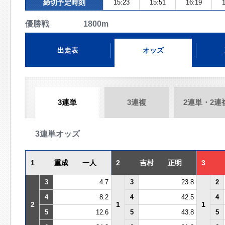
締切予定時刻
15:23
15:51
16:19
1
優勝戦 1800m
出走表
オッズ
3連単
3連複
2連単・2連
3連単オッズ
1
重成 一人
2
吉村 正明
3
3
4.7
3
23.8
2
4
8.2
4
42.5
4
2
1
1
5
12.6
5
43.8
5