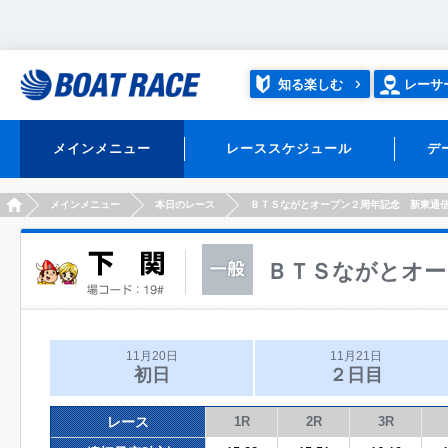
知る楽しむ
レーサ
メインメニュー
レーススケジュール
デ
HOME
メインメニュー
本日のレース
ＢＴＳながとオープン２周年記念 新東通
ＢＴＳながとオー
11月20日
11月21日
初日
２日目
レース
1R
2R
3R