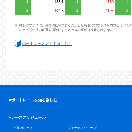
4
183.1
4
1180
4
5
194.5
5
1104
5
締切時オッズは、発売票数の集計が完了した時点でのオッズを表示していま
レース開始後の返還欠場等によるオッズの変動は反映されません。
ボートレースガイドはこちら
■ボートレースを知る楽しむ
■レーススケジュール
本日のレース
ヴィーナスシリーズ