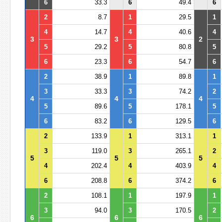
6
33.3
6
49.4
6
2
8.7
1
29.5
1
4
14.7
4
40.6
4
3
3
2
5
29.2
5
80.8
5
6
23.3
6
54.7
6
2
38.9
1
89.8
1
3
33.3
3
74.2
2
4
4
4
5
89.6
5
178.1
5
6
83.2
6
129.5
6
2
133.9
1
313.1
1
3
119.0
3
265.1
2
5
5
5
4
202.4
4
403.9
4
6
208.8
6
374.2
6
2
108.1
1
197.9
1
3
94.0
3
170.5
2
6
6
6