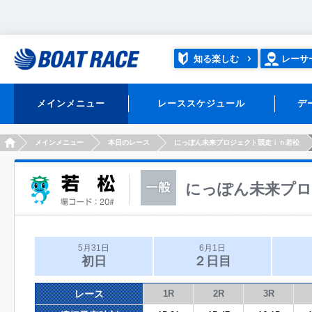
知る楽しむ
レーサ
メインメニュー
レーススケジュール
デ
HOME
メインメニュー
本日のレース
にっぽん未来プロジェクト競走ｉｎ若松
にっぽん未来プロ
5月31日
6月1日
初日
２日目
レース
1R
2R
3R