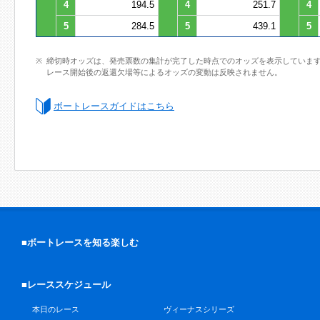
4
194.5
4
251.7
4
5
284.5
5
439.1
5
締切時オッズは、発売票数の集計が完了した時点でのオッズを表示していま
レース開始後の返還欠場等によるオッズの変動は反映されません。
ボートレースガイドはこちら
■ボートレースを知る楽しむ
■レーススケジュール
本日のレース
ヴィーナスシリーズ