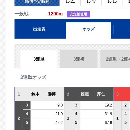
締切予定時刻
15:21
15:47
16:15
1
一般戦
1200m
安定板使用
出走表
オッズ
3連単
3連複
2連単・2連
3連単オッズ
1
鈴木 勝博
2
照屋 厚仁
3
3
9.0
3
19.2
2
4
21.0
4
31.9
4
2
1
1
5
42.2
5
67.9
5