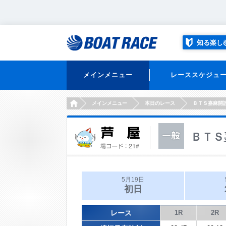
知る楽し
メインメニュー
レーススケジュ
HOME
メインメニュー
本日のレース
ＢＴＳ嘉麻開
ＢＴＳ
5月19日
初日
レース
1R
2R