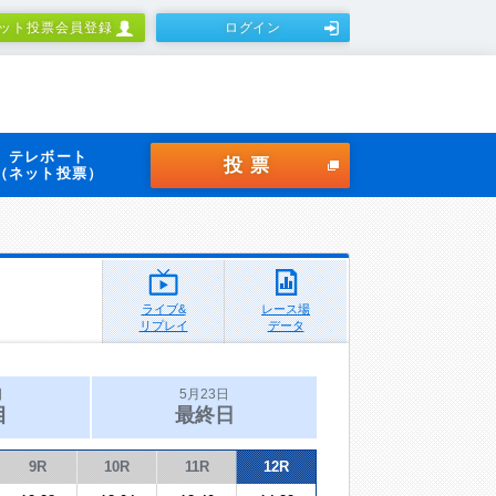
ット投票会員登録
ログイン
テレボート
投票
（ネット投票）
ライブ&
レース場
リプレイ
データ
日
5月23日
目
最終日
9R
10R
11R
12R