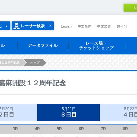
ネ
む
レーサー検索
English
中文简体
中文繁體
한국어
レース場・
ール
データファイル
チケットショップ
設１２周年記念
オッズ
嘉麻開設１２周年記念
5月20日
5月21日
5月22
２日目
３日目
４日
3R
4R
5R
6R
7R
8R