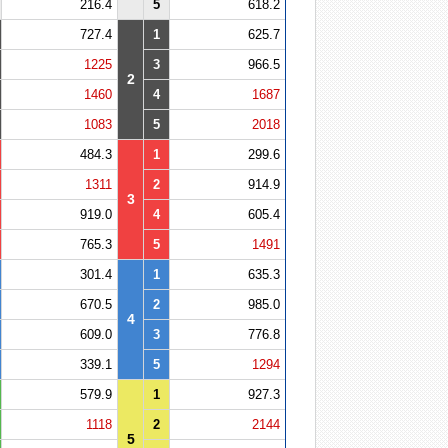
216.4
5
618.2
727.4
1
625.7
1225
3
966.5
2
1460
4
1687
1083
5
2018
484.3
1
299.6
1311
2
914.9
3
919.0
4
605.4
765.3
5
1491
301.4
1
635.3
670.5
2
985.0
4
609.0
3
776.8
339.1
5
1294
579.9
1
927.3
1118
2
2144
5