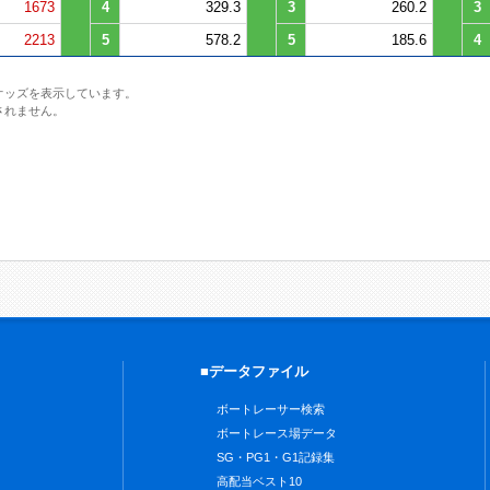
1673
4
329.3
3
260.2
3
2213
5
578.2
5
185.6
4
オッズを表示しています。
されません。
■データファイル
ボートレーサー検索
ボートレース場データ
SG・PG1・G1記録集
高配当ベスト10