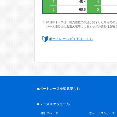
4
45.4
4
5
68.6
5
締切時オッズは、発売票数の集計が完了した時点での
レース開始後の返還欠場等によるオッズの変動は反映
ボートレースガイドはこちら
■ボートレースを知る楽しむ
■レーススケジュール
本日のレース
ヴィーナスシリーズ