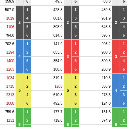
359.9
6
49.5
6
83.8
6
507.0
1
428.8
1
459.5
1
1019
4
801.0
3
961.9
3
2
2
2
1106
5
898.9
5
645.3
4
794.8
6
614.5
6
596.7
6
702.6
1
141.9
1
205.2
1
1294
2
653.5
2
980.3
2
4
3
3
1400
5
354.9
5
390.6
4
1203
6
188.8
6
260.9
6
1034
1
319.1
1
110.3
1
1715
2
1203
2
336.9
2
5
5
4
2313
4
610.8
3
278.5
3
1888
6
492.5
6
124.0
6
759.6
1
177.7
1
151.5
1
1131
2
719.8
2
374.9
2
6
6
6