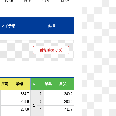
12:28
13:04
13:40
14:22
マイ予想
結果
締切時オッズ
庄司 孝輔
6
飯島 昌弘
334.7
2
340.2
259.9
3
203.6
1
257.9
4
411.7