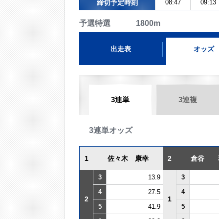
締切予定時刻
08:47
09:13
予選特選 1800m
出走表
オッズ
3連単
3連複
3連単オッズ
1
佐々木 康幸
2
倉谷 
3
13.9
3
4
27.5
4
2
1
5
41.9
5