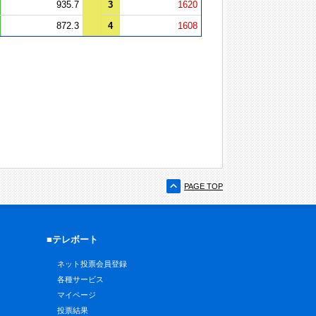
935.7
3
1620
872.3
4
1608
PAGE TOP
■テレボート
ネット投票会員登録
各種サービス
マイページ
投票結果