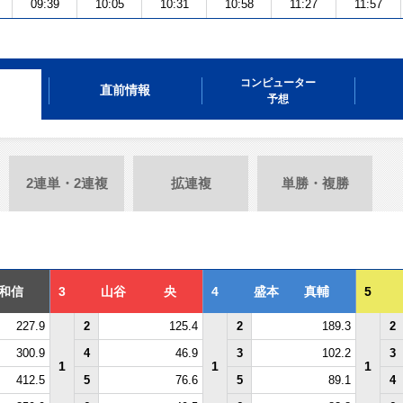
09:39
10:05
10:31
10:58
11:27
11:57
コンピューター
直前情報
予想
2連単・2連複
拡連複
単勝・複勝
和信
3
山谷 央
4
盛本 真輔
5
227.9
2
125.4
2
189.3
2
300.9
4
46.9
3
102.2
3
1
1
1
412.5
5
76.6
5
89.1
4