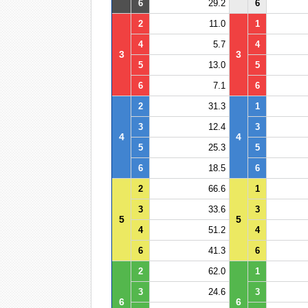
6
29.2
6
2
11.0
1
4
5.7
4
3
3
5
13.0
5
6
7.1
6
2
31.3
1
3
12.4
3
4
4
5
25.3
5
6
18.5
6
2
66.6
1
3
33.6
3
5
5
4
51.2
4
6
41.3
6
2
62.0
1
3
24.6
3
6
6