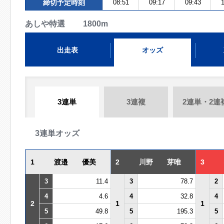
締切予定時刻
08:51
09:17
09:43
1
あしや特選 1800m
出走表
オッズ
3連単
3連複
2連単・2連
3連単オッズ
1
渡邉 優美
2
川野 芽唯
3
3
11.4
3
78.7
2
4
4.6
4
32.8
4
2
1
1
5
49.8
5
195.3
5