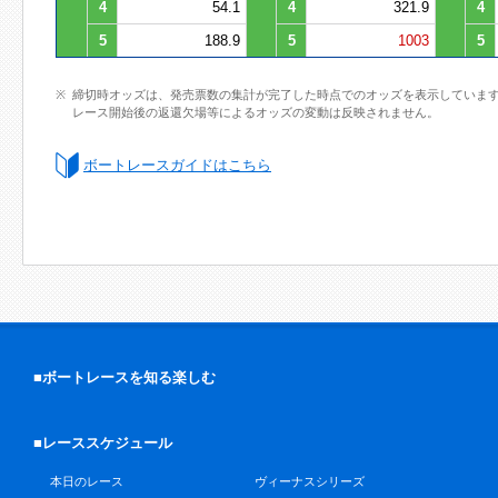
4
54.1
4
321.9
4
5
188.9
5
1003
5
締切時オッズは、発売票数の集計が完了した時点でのオッズを表示していま
レース開始後の返還欠場等によるオッズの変動は反映されません。
ボートレースガイドはこちら
■ボートレースを知る楽しむ
■レーススケジュール
本日のレース
ヴィーナスシリーズ