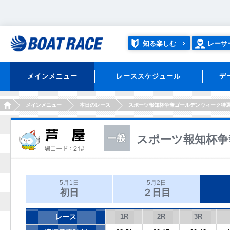
知る楽しむ
レーサ
メインメニュー
レーススケジュール
デ
HOME
メインメニュー
本日のレース
スポーツ報知杯争奪ゴールデンウィーク特
スポーツ報知杯争
5月1日
5月2日
初日
２日目
レース
1R
2R
3R