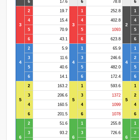
6
17.6
6
78.8
6
2
19.7
1
252.8
1
4
15.4
4
402.8
4
3
3
2
5
70.9
5
1093
5
6
43.1
6
623.8
6
2
5.9
1
65.9
1
3
11.6
3
246.6
2
4
4
4
5
40.6
5
482.0
5
6
14.1
6
172.4
6
2
163.2
1
593.6
1
3
206.6
3
1372
2
5
5
5
4
160.5
4
1099
4
6
201.5
6
1078
6
2
51.6
1
255.8
1
3
93.2
3
726.6
2
6
6
6