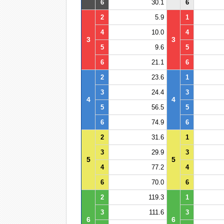
6
30.1
6
2
5.9
1
4
10.0
4
3
3
5
9.6
5
6
21.1
6
2
23.6
1
3
24.4
3
4
4
5
56.5
5
6
74.9
6
2
31.6
1
3
29.9
3
5
5
4
77.2
4
6
70.0
6
2
119.3
1
3
111.6
3
6
6