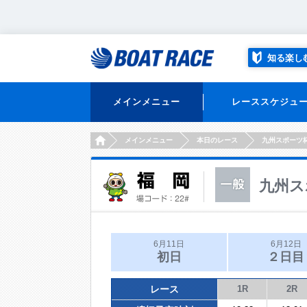
知る楽し
メインメニュー
レーススケジュ
HOME
メインメニュー
本日のレース
九州スポーツ
九州ス
6月11日
6月12日
初日
２日目
レース
1R
2R