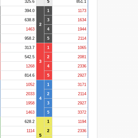
325.6
5
851.1
394.0
1
1173
638.8
3
1634
2
1463
4
1944
958.2
5
2114
313.7
1
1065
542.5
2
2081
3
1268
4
2336
814.6
5
2927
1052
1
3171
2033
2
2114
4
1958
3
2927
1463
5
3372
628.2
1
1194
1114
2
2336
5