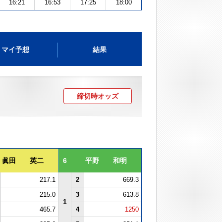
16:21
16:53
17:25
18:00
マイ予想
結果
締切時オッズ
眞田 英二
6
平野 和明
217.1
2
669.3
215.0
3
613.8
1
465.7
4
1250