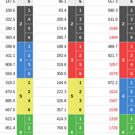
147.5
6
86.1
6
557.3
6
100.6
1
83.4
1
580.3
1
332.5
4
200.4
3
611.0
3
2
2
2
280.1
5
174.6
5
1548
4
393.4
6
280.7
6
1409
6
289.8
1
188.4
1
489.7
1
411.1
2
283.4
2
921.7
2
4
3
3
809.7
5
319.8
5
1057
4
550.4
6
359.5
6
1078
6
318.2
1
144.9
1
972.2
1
470.6
2
222.3
2
1624
2
5
5
4
885.0
4
326.8
3
1567
3
667.6
6
357.1
6
1539
6
622.4
1
414.3
1
1318
1
951.4
2
769.9
2
1729
2
6
6
6