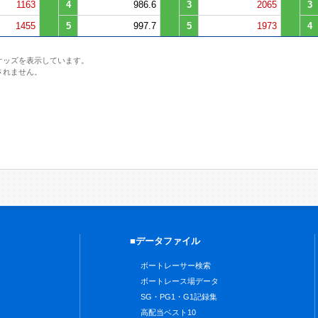
1163
4
986.6
3
2065
3
1455
5
997.7
5
1973
4
オッズを表示しています。
されません。
■データファイル
ボートレーサー検索
ボートレース場データ
SG・PG1・G1記録集
高配当ベスト10