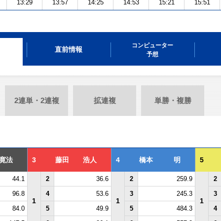
13:29
13:57
14:25
14:53
15:21
15:51
コンピューター
直前情報
予想
2連単・2連複
拡連複
単勝・複勝
寛法
3
藤田 浩人
4
橋本 明
5
44.1
2
36.6
2
259.9
2
96.8
4
53.6
3
245.3
3
1
1
1
84.0
5
49.9
5
484.3
4