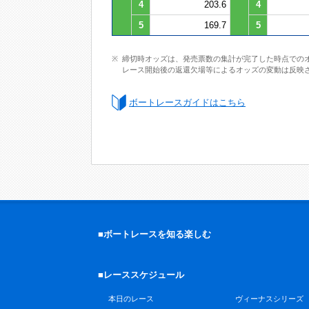
4
203.6
4
5
169.7
5
締切時オッズは、発売票数の集計が完了した時点での
レース開始後の返還欠場等によるオッズの変動は反映
ボートレースガイドはこちら
■ボートレースを知る楽しむ
■レーススケジュール
本日のレース
ヴィーナスシリーズ