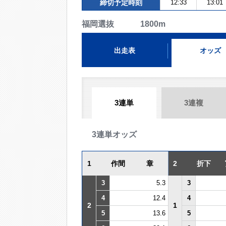
締切予定時刻
12:33
13:01
福岡選抜 1800m
出走表
オッズ
3連単
3連複
3連単オッズ
1
作間 章
2
折下 
3
5.3
3
4
12.4
4
2
1
5
13.6
5