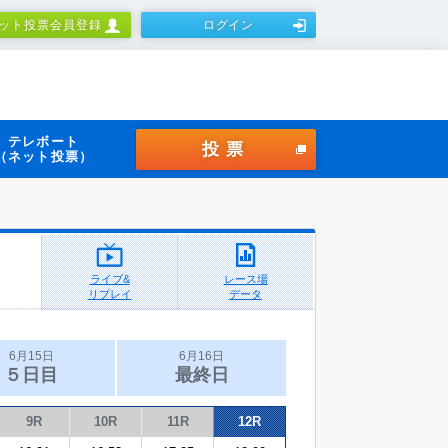
ット投票会員登録
ログイン
テレボート
投票
（ネット投票）
ライブ&
レース場
リプレイ
データ
6月15日
6月16日
５日目
最終日
9R
10R
11R
12R