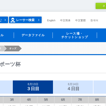
ネ
む
レーサー検索
English
中文简体
中文繁體
한국어
レース場・
ール
データファイル
チケットショップ
杯
オッズ
ポーツ杯
6月13日
6月14日
３日目
４日目
3R
4R
5R
6R
7R
8R