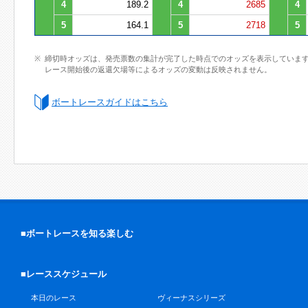
4
189.2
4
2685
4
5
164.1
5
2718
5
締切時オッズは、発売票数の集計が完了した時点でのオッズを表示していま
レース開始後の返還欠場等によるオッズの変動は反映されません。
ボートレースガイドはこちら
■ボートレースを知る楽しむ
■レーススケジュール
本日のレース
ヴィーナスシリーズ