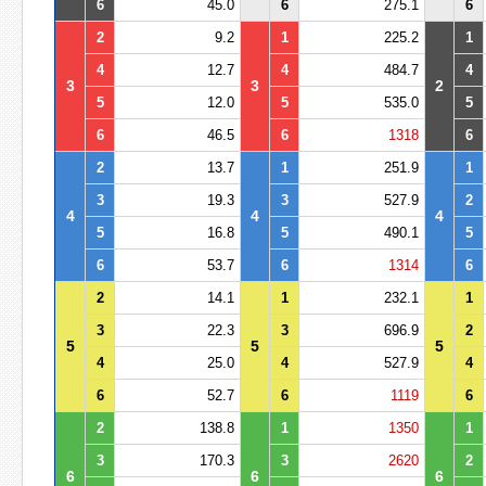
6
45.0
6
275.1
6
2
9.2
1
225.2
1
4
12.7
4
484.7
4
3
3
2
5
12.0
5
535.0
5
6
46.5
6
1318
6
2
13.7
1
251.9
1
3
19.3
3
527.9
2
4
4
4
5
16.8
5
490.1
5
6
53.7
6
1314
6
2
14.1
1
232.1
1
3
22.3
3
696.9
2
5
5
5
4
25.0
4
527.9
4
6
52.7
6
1119
6
2
138.8
1
1350
1
3
170.3
3
2620
2
6
6
6