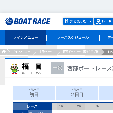
知る楽しむ
レーサ
メインメニュー
レーススケジュール
デ
HOME
メインメニュー
本日のレース
西部ボートレース記者クラブ杯
オッ
西部ボートレース
7月24日
7月25日
初日
２日目
レース
1R
2R
3R