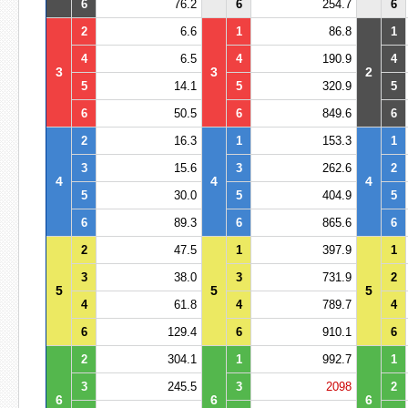
6
76.2
6
254.7
6
2
6.6
1
86.8
1
4
6.5
4
190.9
4
3
3
2
5
14.1
5
320.9
5
6
50.5
6
849.6
6
2
16.3
1
153.3
1
3
15.6
3
262.6
2
4
4
4
5
30.0
5
404.9
5
6
89.3
6
865.6
6
2
47.5
1
397.9
1
3
38.0
3
731.9
2
5
5
5
4
61.8
4
789.7
4
6
129.4
6
910.1
6
2
304.1
1
992.7
1
3
245.5
3
2098
2
6
6
6