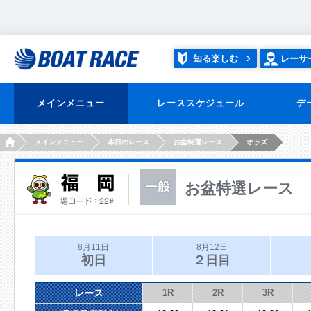
知る楽しむ
レーサ
メインメニュー
レーススケジュール
デ
HOME
メインメニュー
本日のレース
お盆特選レース
オッズ
お盆特選レース
8月11日
8月12日
初日
２日目
レース
1R
2R
3R