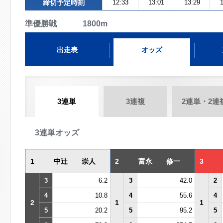
締切予定時刻
12:33
13:01
13:29
1
準優勝戦 1800m
出走表
オッズ
3連単
3連複
2連単・2連
3連単オッズ
1
中辻 崇人
2
富永 修一
3
3
6.2
3
42.0
2
4
10.8
4
55.6
4
2
1
1
5
20.2
5
95.2
5