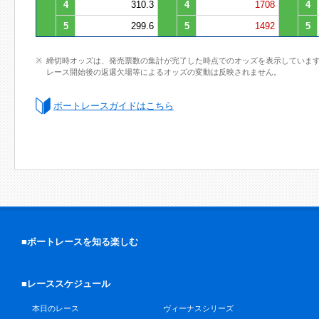
4
310.3
4
1708
4
5
299.6
5
1492
5
締切時オッズは、発売票数の集計が完了した時点でのオッズを表示していま
レース開始後の返還欠場等によるオッズの変動は反映されません。
ボートレースガイドはこちら
■ボートレースを知る楽しむ
■レーススケジュール
本日のレース
ヴィーナスシリーズ