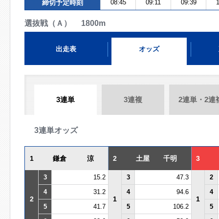
締切予定時刻
08:45
09:11
09:39
1
選抜戦（Ａ） 1800m
出走表
オッズ
3連単
3連複
2連単・2連
3連単オッズ
1
鎌倉 涼
2
土屋 千明
3
3
15.2
3
47.3
2
4
31.2
4
94.6
4
2
1
1
5
41.7
5
106.2
5