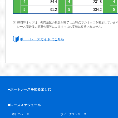
4
84.4
4
231.8
4
5
91.2
5
334.2
5
締切時オッズは、発売票数の集計が完了した時点でのオッズを表示していま
レース開始後の返還欠場等によるオッズの変動は反映されません。
ボートレースガイドはこちら
■ボートレースを知る楽しむ
■レーススケジュール
本日のレース
ヴィーナスシリーズ