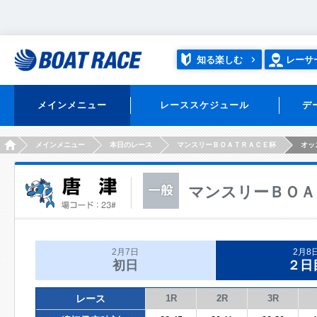
知る楽しむ
レーサ
メインメニュー
レーススケジュール
デ
HOME
メインメニュー
本日のレース
マンスリーＢＯＡＴＲＡＣＥ杯
オッ
マンスリーＢＯＡ
2月7日
2月8
初日
２日
レース
1R
2R
3R