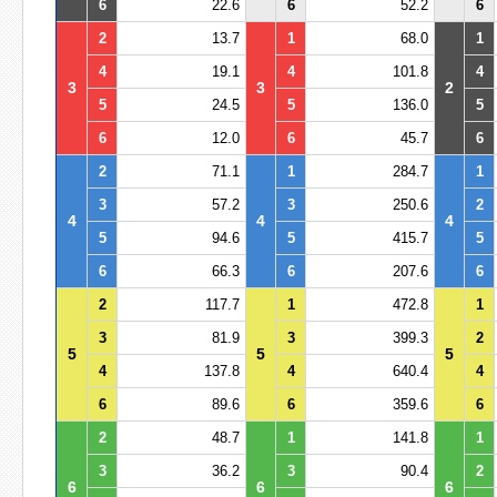
6
22.6
6
52.2
6
2
13.7
1
68.0
1
4
19.1
4
101.8
4
3
3
2
5
24.5
5
136.0
5
6
12.0
6
45.7
6
2
71.1
1
284.7
1
3
57.2
3
250.6
2
4
4
4
5
94.6
5
415.7
5
6
66.3
6
207.6
6
2
117.7
1
472.8
1
3
81.9
3
399.3
2
5
5
5
4
137.8
4
640.4
4
6
89.6
6
359.6
6
2
48.7
1
141.8
1
3
36.2
3
90.4
2
6
6
6