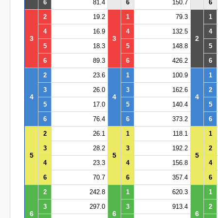
6
81.4
6
150.7
6
2
19.2
1
79.3
1
4
16.9
4
132.5
4
3
3
2
5
18.3
5
148.8
5
6
89.3
6
426.2
6
2
23.6
1
100.9
1
3
26.0
3
162.6
2
4
4
4
5
17.0
5
140.4
5
6
76.4
6
373.2
6
2
26.1
1
118.1
1
3
28.2
3
192.2
2
5
5
5
4
23.3
4
156.8
4
6
70.7
6
357.4
6
2
242.8
1
620.3
1
3
297.0
3
913.4
2
6
6
6