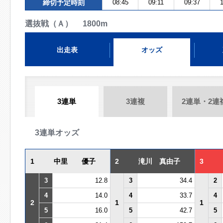
締切予定時刻
08:45
09:11
09:37
1
選抜戦（Ａ） 1800m
出走表
オッズ
3連単
3連複
2連単・2連
3連単オッズ
1
中里 優子
2
滝川 真由子
3
3
12.8
3
34.4
2
4
14.0
4
33.7
4
2
1
1
5
16.0
5
42.7
5