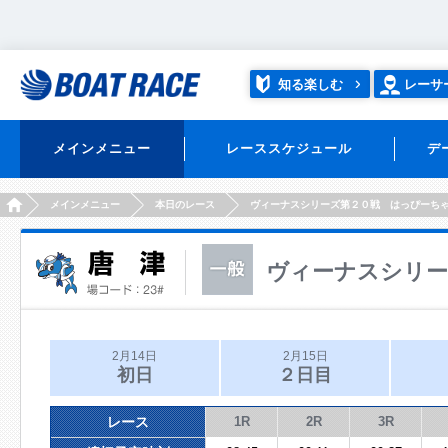
知る楽しむ
レーサ
メインメニュー
レーススケジュール
デ
HOME
メインメニュー
本日のレース
ヴィーナスシリーズ第２０戦 はっぴーち
ヴィーナスシリー
2月14日
2月15日
初日
２日目
レース
1R
2R
3R