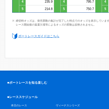
4
235.9
4
795.7
4
5
214.8
5
750.7
5
締切時オッズは、発売票数の集計が完了した時点でのオッズを表示していま
レース開始後の返還欠場等によるオッズの変動は反映されません。
ボートレースガイドはこちら
■ボートレースを知る楽しむ
■レーススケジュール
本日のレース
ヴィーナスシリーズ