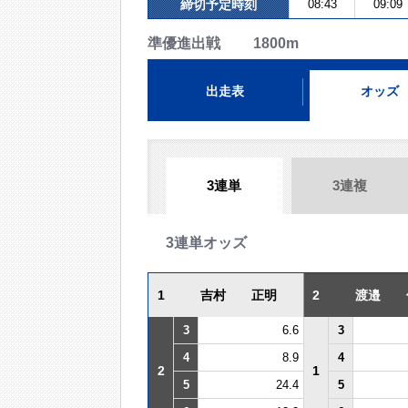
締切予定時刻
08:43
09:09
準優進出戦 1800m
出走表
オッズ
3連単
3連複
3連単オッズ
1
吉村 正明
2
渡邉 
3
6.6
3
4
8.9
4
2
1
5
24.4
5