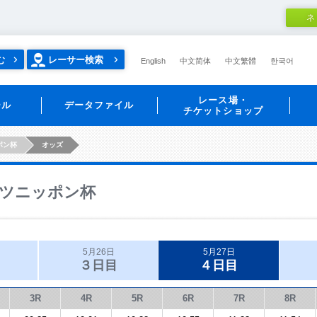
ネ
む
レーサー検索
English
中文简体
中文繁體
한국어
レース場・
ール
データファイル
チケットショップ
ポン杯
オッズ
ツニッポン杯
5月26日
5月27日
３日目
４日目
3R
4R
5R
6R
7R
8R