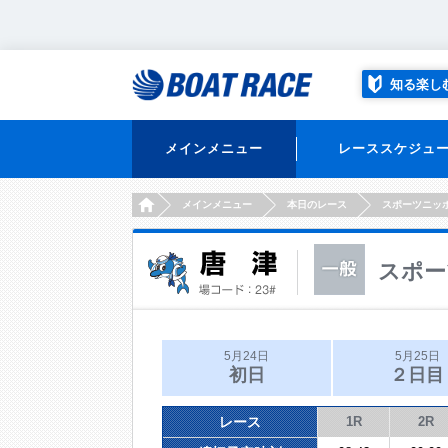
知る楽し
メインメニュー
レーススケジュ
HOME
メインメニュー
本日のレース
スポーツニッ
スポー
5月24日
5月25日
初日
２日目
レース
1R
2R