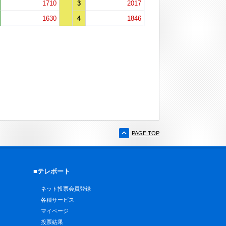
1710
3
2017
1630
4
1846
PAGE TOP
■テレボート
ネット投票会員登録
各種サービス
マイページ
投票結果