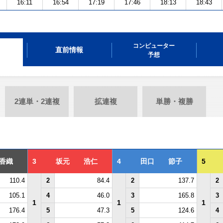
16:11
16:54
17:19
17:46
18:13
18:43
コンピューター
直前情報
予想
2連単・2連複
拡連複
単勝・複勝
香織
3
坂元 浩仁
4
田口 節子
5
110.4
2
84.4
2
137.7
2
105.1
4
46.0
3
165.8
3
1
1
1
176.4
5
47.3
5
124.6
4