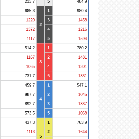
213.7
5
484.9
685.3
1
980.4
1220
3
1458
2
1372
4
1216
1117
5
1594
514.2
1
780.2
1167
2
1481
3
1065
4
1301
731.7
5
1331
459.7
1
547.1
987.7
2
1045
4
892.7
3
1337
573.5
5
1068
437.3
1
763.9
1113
2
1644
5