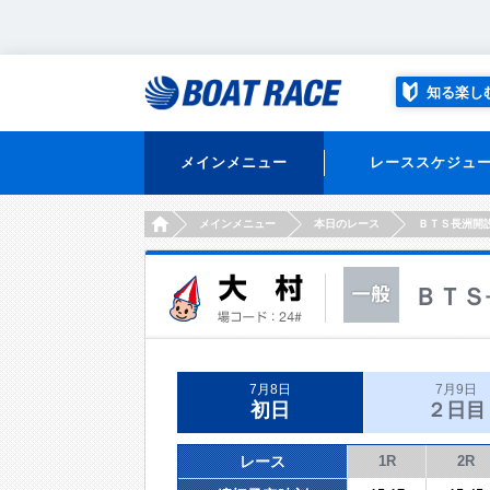
知る楽し
メインメニュー
レーススケジュ
HOME
メインメニュー
本日のレース
ＢＴＳ長洲開
ＢＴＳ
7月8日
7月9日
初日
２日目
レース
1R
2R