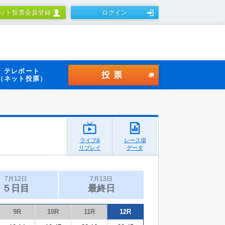
ット投票会員登録
ログイン
テレボート
投票
（ネット投票）
ライブ&
レース場
リプレイ
データ
7月12日
7月13日
５日目
最終日
9R
10R
11R
12R