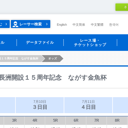
ネ
む
レーサー検索
English
中文简体
中文繁體
한국어
レース場・
ール
データファイル
チケットショップ
設１５周年記念 ながす金魚杯
オッズ
長洲開設１５周年記念 ながす金魚杯
7月10日
7月11日
３日目
４日目
3R
4R
5R
6R
7R
8R