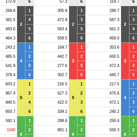
172.9
6
57.3
6
114.7
6
269.8
1
305.8
1
288.7
1
381.5
4
472.9
3
587.3
3
2
2
2
493.6
5
583.4
5
561.3
4
464.3
6
558.5
6
458.0
6
243.2
1
169.7
1
353.6
1
485.5
2
442.7
2
650.5
2
4
3
3
541.9
5
277.6
5
472.4
4
378.4
6
302.7
6
445.7
6
603.2
1
216.5
1
217.5
1
967.4
2
627.3
2
475.6
2
5
5
4
940.5
4
422.0
3
472.1
3
850.7
6
339.2
6
240.2
6
592.1
1
298.6
1
250.4
1
1040
2
801.1
2
550.3
2
6
6
6