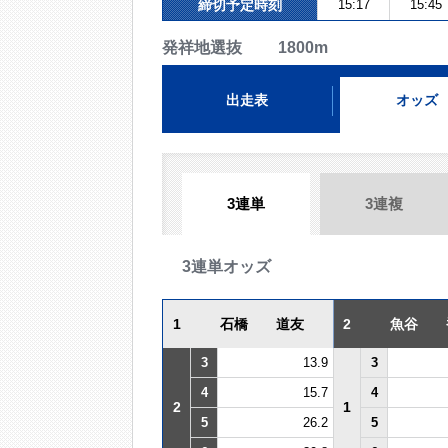
締切予定時刻
15:17
15:45
発祥地選抜 1800m
出走表
オッズ
3連単
3連複
3連単オッズ
1
石橋 道友
2
魚谷 
3
13.9
3
4
15.7
4
2
1
5
26.2
5