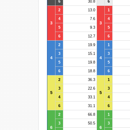
6
30.8
6
2
13.0
1
4
7.6
4
3
3
5
9.3
5
6
12.7
6
2
19.9
1
3
15.1
3
4
4
5
19.8
5
6
18.8
6
2
36.3
1
3
22.6
3
5
5
4
33.1
4
6
31.1
6
2
66.8
1
3
50.5
3
6
6