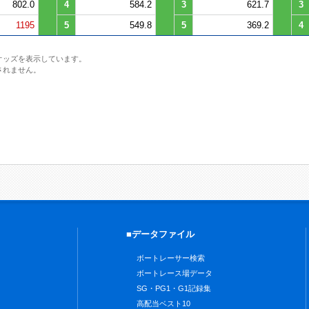
802.0
4
584.2
3
621.7
3
1195
5
549.8
5
369.2
4
オッズを表示しています。
されません。
■データファイル
ボートレーサー検索
ボートレース場データ
SG・PG1・G1記録集
高配当ベスト10