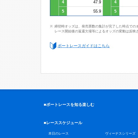
4
47.9
4
5
55.9
5
締切時オッズは、発売票数の集計が完了した時点での
レース開始後の返還欠場等によるオッズの変動は反映
ボートレースガイドはこちら
■ボートレースを知る楽しむ
■レーススケジュール
本日のレース
ヴィーナスシリーズ