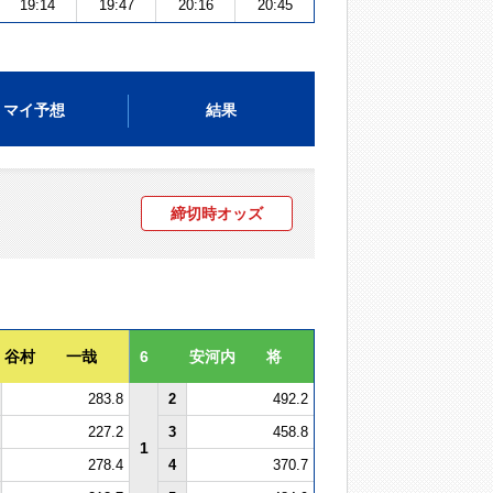
19:14
19:47
20:16
20:45
マイ予想
結果
締切時オッズ
谷村 一哉
6
安河内 将
283.8
2
492.2
227.2
3
458.8
1
278.4
4
370.7