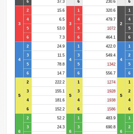
6
37.3
6
230.6
6
2
15.6
1
320.6
1
4
6.5
4
479.7
4
3
3
2
5
53.0
5
1072
5
6
7.3
6
464.1
6
2
24.9
1
422.0
1
3
11.5
3
549.4
2
4
4
4
5
78.8
5
1342
5
6
14.7
6
556.7
6
2
222.2
1
1274
1
3
155.1
3
1928
2
5
5
5
4
181.6
4
1938
4
6
152.2
6
1586
6
2
52.2
1
483.9
1
3
24.3
3
690.8
2
6
6
6