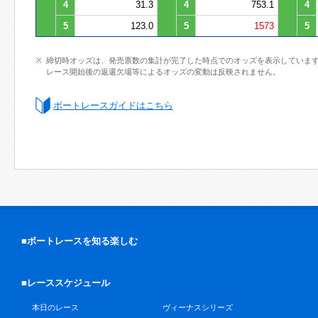
4
31.3
4
753.1
4
5
123.0
5
1573
5
締切時オッズは、発売票数の集計が完了した時点でのオッズを表示していま
レース開始後の返還欠場等によるオッズの変動は反映されません。
ボートレースガイドはこちら
■ボートレースを知る楽しむ
■レーススケジュール
本日のレース
ヴィーナスシリーズ