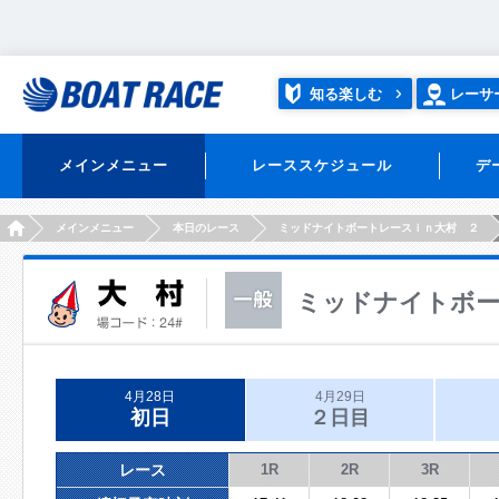
知る楽しむ
レーサ
メインメニュー
レーススケジュール
デ
HOME
メインメニュー
本日のレース
ミッドナイトボートレースｉｎ大村 ２
ミッドナイトボー
4月28日
4月29日
初日
２日目
レース
1R
2R
3R