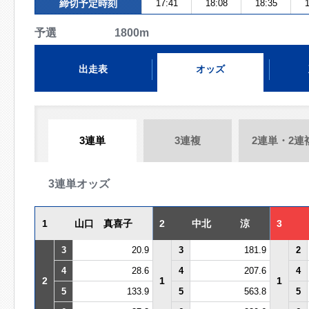
締切予定時刻
17:41
18:08
18:35
1
予選 1800m
出走表
オッズ
3連単
3連複
2連単・2連
3連単オッズ
1
山口 真喜子
2
中北 涼
3
3
20.9
3
181.9
2
4
28.6
4
207.6
4
2
1
1
5
133.9
5
563.8
5