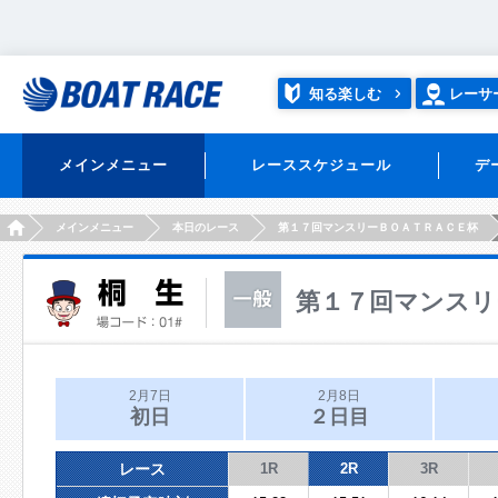
知る楽しむ
レーサ
メインメニュー
レーススケジュール
デ
HOME
メインメニュー
本日のレース
第１７回マンスリーＢＯＡＴＲＡＣＥ杯
第１７回マンスリ
2月7日
2月8日
初日
２日目
レース
1R
2R
3R