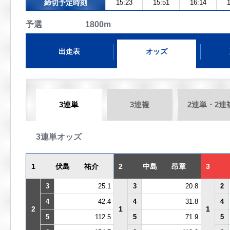
締切予定時刻
15:23
15:51
16:14
1
予選 1800m
出走表
オッズ
3連単
3連複
2連単・2連
3連単オッズ
1
伏島 祐介
2
中島 昂章
3
3
25.1
3
20.8
2
4
42.4
4
31.8
4
2
1
1
5
112.5
5
71.9
5