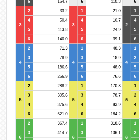
6
154.7
6
110.3
6
2
33.2
1
21.0
1
4
50.4
4
10.7
4
3
3
2
5
113.8
5
24.9
5
6
140.0
6
39.1
6
2
71.3
1
48.3
1
3
78.9
3
18.9
2
4
4
4
5
186.6
5
48.0
5
6
256.9
6
76.6
6
2
288.2
1
170.8
1
3
305.6
3
78.7
2
5
5
5
4
375.6
4
93.9
4
6
521.0
6
184.2
6
2
367.4
1
318.6
1
3
414.7
3
136.1
2
6
6
6