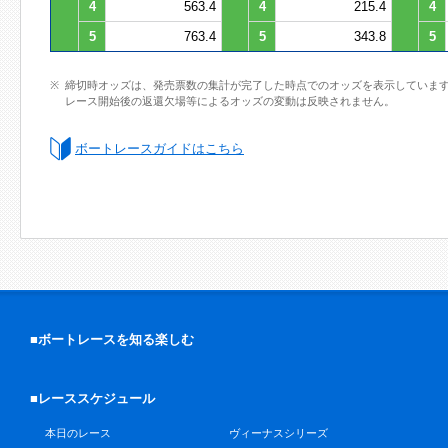
4
563.4
4
215.4
4
5
763.4
5
343.8
5
締切時オッズは、発売票数の集計が完了した時点でのオッズを表示していま
レース開始後の返還欠場等によるオッズの変動は反映されません。
ボートレースガイドはこちら
■ボートレースを知る楽しむ
■レーススケジュール
本日のレース
ヴィーナスシリーズ