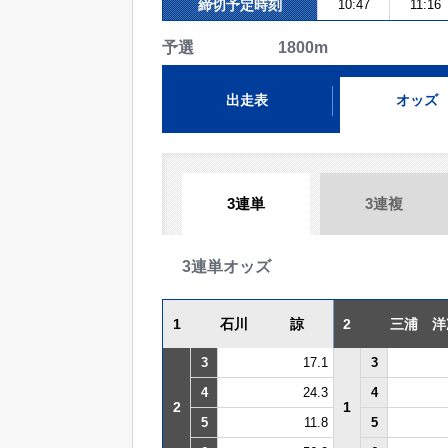
締切予定時刻
10:47
11:16
予選 1800m
出走表
オッズ
3連単
3連複
3連単オッズ
1
石川 諒
2
三浦 洋
3
17.1
3
4
24.3
4
2
1
5
11.8
5