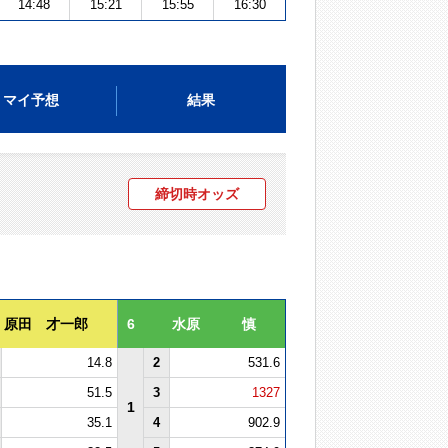
14:48
15:21
15:55
16:30
マイ予想
結果
締切時オッズ
原田 才一郎
6
水原 慎
14.8
2
531.6
51.5
3
1327
1
35.1
4
902.9