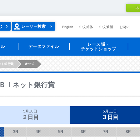
ネ
む
レーサー検索
English
中文简体
中文繁體
한국어
レース場・
ール
データファイル
チケットショップ
ット銀行賞
オッズ
ＢＩネット銀行賞
5月10日
5月11日
２日目
３日目
3R
4R
5R
6R
7R
8R