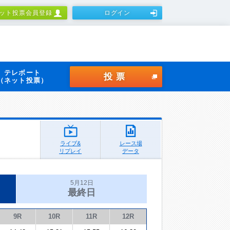
ット投票会員登録
ログイン
テレボート
投票
（ネット投票）
ライブ&
レース場
リプレイ
データ
5月12日
最終日
9R
10R
11R
12R