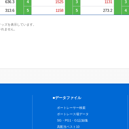
636.3
4
1525
3
1131
3
313.6
5
1158
5
273.2
4
オッズを表示しています。
されません。
■データファイル
ボートレーサー検索
ボートレース場データ
SG・PG1・G1記録集
高配当ベスト10