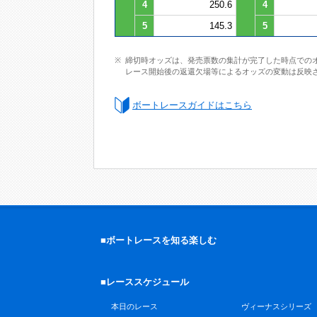
4
250.6
4
5
145.3
5
締切時オッズは、発売票数の集計が完了した時点での
レース開始後の返還欠場等によるオッズの変動は反映
ボートレースガイドはこちら
■ボートレースを知る楽しむ
■レーススケジュール
本日のレース
ヴィーナスシリーズ