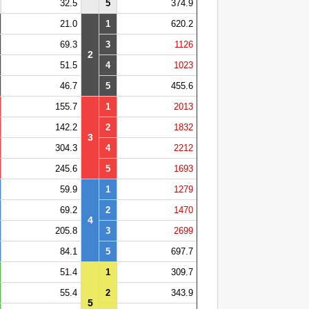
32.5
5
374.9
21.0
1
620.2
69.3
3
1126
2
51.5
4
1023
46.7
5
455.6
155.7
1
2013
142.2
2
1832
3
304.3
4
2212
245.6
5
1693
59.9
1
1279
69.2
2
1470
4
205.8
3
2699
84.1
5
697.7
51.4
1
309.7
55.4
2
343.9
5