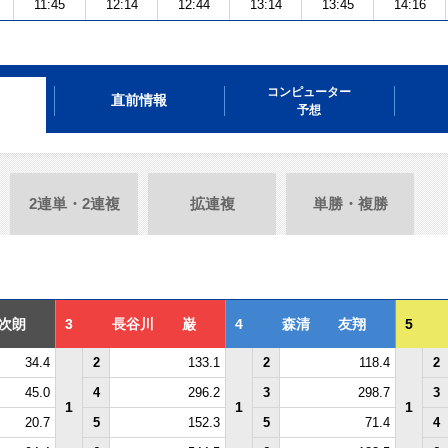
11:45
12:14
12:44
13:14
13:45
14:16
コンピューター
直前情報
予想
2連単・2連複
拡連複
単勝・複勝
次朗
3
長谷川 巌
4
森清 友翔
5
34.4
2
133.1
2
118.4
2
45.0
4
296.2
3
298.7
3
1
1
1
20.7
5
152.3
5
71.4
4