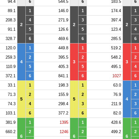
94.4
6
544.5
6
183.5
6
89.1
1
146.0
1
174.4
1
208.3
4
271.9
3
397.4
3
2
2
2
91.1
5
126.6
5
123.4
4
328.7
6
469.6
6
285.5
6
120.0
1
449.8
1
519.2
1
259.3
2
395.5
2
548.2
2
4
3
3
110.9
5
405.3
5
495.1
4
372.1
6
841.1
6
1027
6
33.1
1
198.3
1
63.0
1
71.3
2
155.9
2
76.9
2
5
5
4
74.3
4
298.4
3
211.9
3
103.1
6
377.2
6
82.0
6
381.9
1
1395
1
428.6
1
660.2
2
1246
2
499.2
2
6
6
6