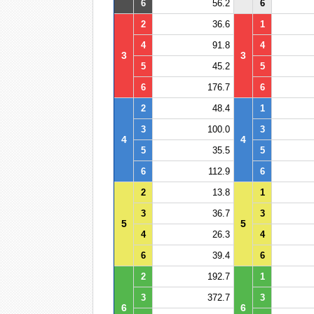
6
56.2
6
2
36.6
1
4
91.8
4
3
3
5
45.2
5
6
176.7
6
2
48.4
1
3
100.0
3
4
4
5
35.5
5
6
112.9
6
2
13.8
1
3
36.7
3
5
5
4
26.3
4
6
39.4
6
2
192.7
1
3
372.7
3
6
6