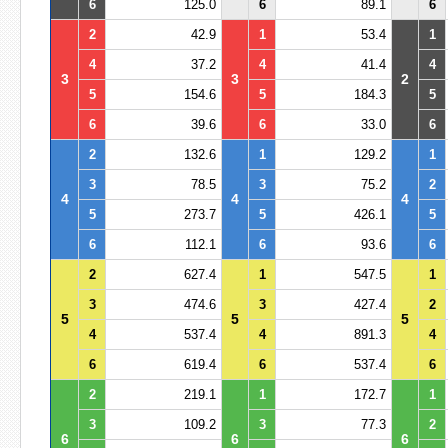
6
125.0
6
89.1
6
2
42.9
1
53.4
1
4
37.2
4
41.4
4
3
3
2
5
154.6
5
184.3
5
6
39.6
6
33.0
6
2
132.6
1
129.2
1
3
78.5
3
75.2
2
4
4
4
5
273.7
5
426.1
5
6
112.1
6
93.6
6
2
627.4
1
547.5
1
3
474.6
3
427.4
2
5
5
5
4
537.4
4
891.3
4
6
619.4
6
537.4
6
2
219.1
1
172.7
1
3
109.2
3
77.3
2
6
6
6