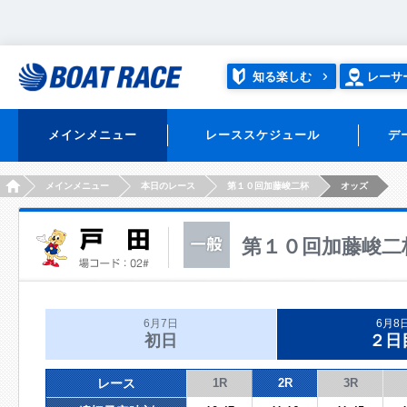
知る楽しむ
レーサ
メインメニュー
レーススケジュール
デ
HOME
メインメニュー
本日のレース
第１０回加藤峻二杯
オッズ
第１０回加藤峻二
6月7日
6月8
初日
２日
レース
1R
2R
3R