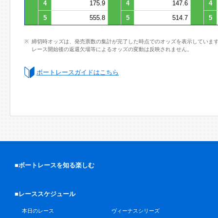
4
175.9
4
147.6
4
5
555.8
5
514.7
5
締切時オッズは、発売票数の集計が完了した時点でのオッズを表示していま
レース開始後の返還欠場等によるオッズの変動は反映されません。
ボートレースガイドはこちら
■ボートレースを知る楽しむ
■レーススケジュール
本日のレース
ヴィーナスシリーズ