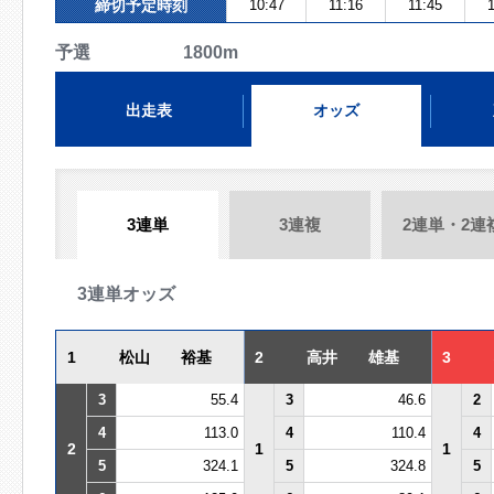
締切予定時刻
10:47
11:16
11:45
1
予選 1800m
出走表
オッズ
3連単
3連複
2連単・2連
3連単オッズ
1
松山 裕基
2
高井 雄基
3
3
55.4
3
46.6
2
4
113.0
4
110.4
4
2
1
1
5
324.1
5
324.8
5